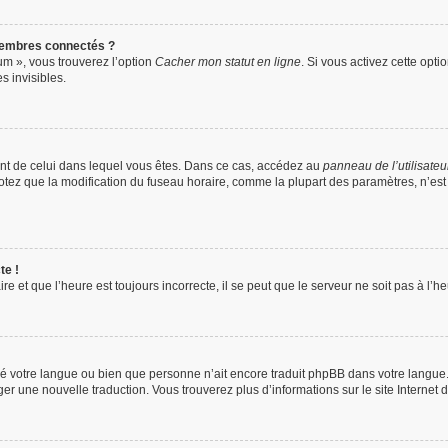
membres connectés ?
um », vous trouverez l’option
Cacher mon statut en ligne
. Si vous activez cette opti
 invisibles.
érent de celui dans lequel vous êtes. Dans ce cas, accédez au
panneau de l’utilisateu
 Notez que la modification du fuseau horaire, comme la plupart des paramètres, n’e
te !
e et que l’heure est toujours incorrecte, il se peut que le serveur ne soit pas à l’
tallé votre langue ou bien que personne n’ait encore traduit phpBB dans votre langu
ager une nouvelle traduction. Vous trouverez plus d’informations sur le site Internet 