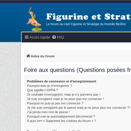
Figurine et Strat
Le forum du club Figurine et Stratégie du Kremlin Bicêtre
Accès rapide
FAQ
Index du forum
Foire aux questions (Questions posées 
Problèmes de connexion et d’enregistrement
Pourquoi dois-je m’enregistrer ?
Que signifie COPPA ?
Je souhaite m’enregistrer, mais je n’y parviens pas !
Je suis enregistré mais je ne peux pas me connecter !
Pourquoi ne puis-je pas me connecter ?
Je me suis enregistré par le passé mais je ne peux plus me connecter ?!
J’ai perdu mon mot de passe !
Pourquoi suis-je automatiquement déconnecté ?
À quoi sert « Supprimer les cookies du forum » ?