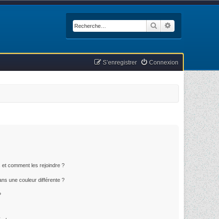
Rechercher
Recherche avan
S’enregistrer
Connexion
s et comment les rejoindre ?
ns une couleur différente ?
?