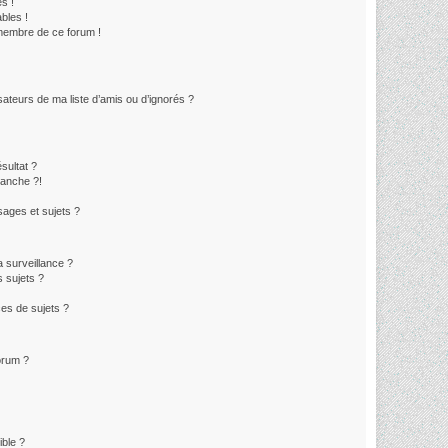
s !
bles !
 membre de ce forum !
sateurs de ma liste d’amis ou d’ignorés ?
sultat ?
lanche ?!
ages et sujets ?
la surveillance ?
 sujets ?
es de sujets ?
forum ?
ible ?