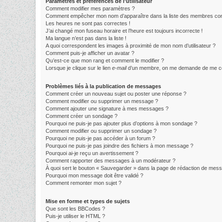
Paramètres et préférences de l’utilisateur
Comment modifier mes paramètres ?
Comment empêcher mon nom d’apparaître dans la liste des membres co
Les heures ne sont pas correctes !
J’ai changé mon fuseau horaire et l’heure est toujours incorrecte !
Ma langue n’est pas dans la liste !
A quoi correspondent les images à proximité de mon nom d’utilisateur ?
Comment puis-je afficher un avatar ?
Qu’est-ce que mon rang et comment le modifier ?
Lorsque je clique sur le lien
e-mail
d’un membre, on me demande de me co
Problèmes liés à la publication de messages
Comment créer un nouveau sujet ou poster une réponse ?
Comment modifier ou supprimer un message ?
Comment ajouter une signature à mes messages ?
Comment créer un sondage ?
Pourquoi ne puis-je pas ajouter plus d’options à mon sondage ?
Comment modifier ou supprimer un sondage ?
Pourquoi ne puis-je pas accéder à un forum ?
Pourquoi ne puis-je pas joindre des fichiers à mon message ?
Pourquoi ai-je reçu un avertissement ?
Comment rapporter des messages à un modérateur ?
À quoi sert le bouton « Sauvegarder » dans la page de rédaction de mes
Pourquoi mon message doit être validé ?
Comment remonter mon sujet ?
Mise en forme et types de sujets
Que sont les BBCodes ?
Puis-je utiliser le HTML ?