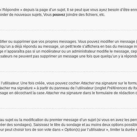
 Répondre » depuis la page d’un sujet. Il se peut que vous ayez besoin d’être enre
oster de nouveaux sujets, Vous
pouvez
joindre des fichiers, etc.
difier ou supprimer que vos propres messages. Vous pouvez modifier un message (q
’un a déjà répondu au message, un petit texte s’affichera en bas du message indiqu
ge n’apparaîtra pas si un modérateur ou un administrateur modifie le message, cepend
utilisateurs ne peuvent pas supprimer un message une fois que quelqu’un y a répond
’utilisateur. Une fois créée, vous pouvez cocher
Attacher ma signature
sur le form
tacher ma signature » à partir du panneau de l’utilisateur (onglet
Préférences du fo
ssage en décochant la case
Attacher ma signature
dans le formulaire de rédaction
veau sujet ou la modification du premier message d’un sujet (si vous en avez les perm
réer des sondages). Saisissez le titre du sondage et au moins deux options possib
peut choisir lors de son vote dans « Option(s) par l’utilisateur », limiter la durée