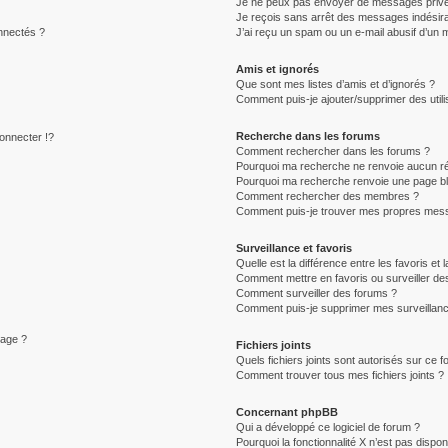
Je ne peux pas envoyer de messages privé
Je reçois sans arrêt des messages indésira
nnectés ?
J’ai reçu un spam ou un e-mail abusif d’un
Amis et ignorés
Que sont mes listes d’amis et d’ignorés ?
Comment puis-je ajouter/supprimer des utili
Recherche dans les forums
nnecter !?
Comment rechercher dans les forums ?
Pourquoi ma recherche ne renvoie aucun ré
Pourquoi ma recherche renvoie une page b
Comment rechercher des membres ?
Comment puis-je trouver mes propres mess
Surveillance et favoris
Quelle est la différence entre les favoris et 
Comment mettre en favoris ou surveiller des
Comment surveiller des forums ?
Comment puis-je supprimer mes surveillanc
sage ?
Fichiers joints
Quels fichiers joints sont autorisés sur ce 
Comment trouver tous mes fichiers joints ?
Concernant phpBB
Qui a développé ce logiciel de forum ?
Pourquoi la fonctionnalité X n’est pas dispon