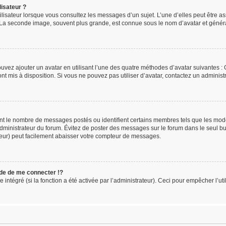
isateur ?
ilisateur lorsque vous consultez les messages d’un sujet. L’une d’elles peut être a
. La seconde image, souvent plus grande, est connue sous le nom d’avatar et gén
ouvez ajouter un avatar en utilisant l’une des quatre méthodes d’avatar suivantes : G
ont mis à disposition. Si vous ne pouvez pas utiliser d’avatar, contactez un administ
uent le nombre de messages postés ou identifient certains membres tels que les mo
l’administrateur du forum. Évitez de poster des messages sur le forum dans le seul b
teur) peut facilement abaisser votre compteur de messages.
e de me connecter !?
tégré (si la fonction a été activée par l’administrateur). Ceci pour empêcher l’utili