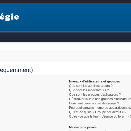
égie
fréquemment)
Niveaux d’utilisateurs et groupes
Que sont les administrateurs ?
Que sont les modérateurs ?
Que sont les groupes d’utilisateurs ?
Où trouver la liste des groupes d’utilisateur
Comment devenir chef de groupe ?
Pourquoi certains membres apparaissent da
Qu’est-ce qu’un « Groupe par défaut » ?
Qu’est-ce que le lien « L’équipe du forum » 
Messagerie privée