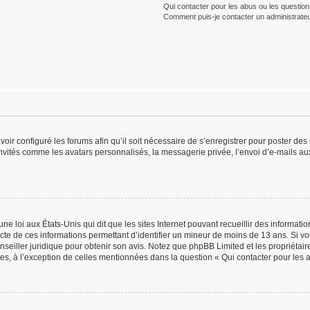
Qui contacter pour les abus ou les questio
Comment puis-je contacter un administrateu
voir configuré les forums afin qu’il soit nécessaire de s’enregistrer pour poster de
nvités comme les avatars personnalisés, la messagerie privée, l’envoi d’e-mails au
ne loi aux États-Unis qui dit que les sites Internet pouvant recueillir des informat
lecte de ces informations permettant d’identifier un mineur de moins de 13 ans. Si v
onseiller juridique pour obtenir son avis. Notez que phpBB Limited et les propriétai
tes, à l’exception de celles mentionnées dans la question « Qui contacter pour les 