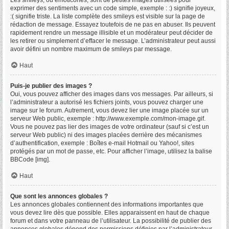
Les smileys, ou émoticônes, sont de petites images utilisées pour
exprimer des sentiments avec un code simple, exemple : :) signifie joyeux,
:( signifie triste. La liste complète des smileys est visible sur la page de
rédaction de message. Essayez toutefois de ne pas en abuser. Ils peuvent
rapidement rendre un message illisible et un modérateur peut décider de
les retirer ou simplement d’effacer le message. L’administrateur peut aussi
avoir défini un nombre maximum de smileys par message.
Haut
Puis-je publier des images ?
Oui, vous pouvez afficher des images dans vos messages. Par ailleurs, si
l’administrateur a autorisé les fichiers joints, vous pouvez charger une
image sur le forum. Autrement, vous devez lier une image placée sur un
serveur Web public, exemple : http://www.exemple.com/mon-image.gif.
Vous ne pouvez pas lier des images de votre ordinateur (sauf si c’est un
serveur Web public) ni des images placées derrière des mécanismes
d’authentification, exemple : Boîtes e-mail Hotmail ou Yahoo!, sites
protégés par un mot de passe, etc. Pour afficher l’image, utilisez la balise
BBCode [img].
Haut
Que sont les annonces globales ?
Les annonces globales contiennent des informations importantes que
vous devez lire dès que possible. Elles apparaissent en haut de chaque
forum et dans votre panneau de l’utilisateur. La possibilité de publier des