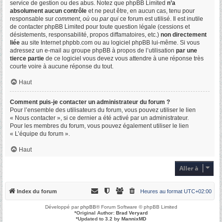
service de gestion ou des abus. Notez que phpBB Limited
n’a
absolument aucun contrôle
et ne peut être, en aucun cas, tenu pour
responsable sur
comment
,
où
ou
par qui
ce forum est utilisé. Il est inutile
de contacter phpBB Limited pour toute question légale (cessions et
désistements, responsabilité, propos diffamatoires, etc.)
non directement
liée
au site Internet phpbb.com ou au logiciel phpBB lui-même. Si vous
adressez un e-mail au groupe phpBB à propos de l’utilisation
par une
tierce partie
de ce logiciel vous devez vous attendre à une réponse très
courte voire à aucune réponse du tout.
Haut
Comment puis-je contacter un administrateur du forum ?
Pour l’ensemble des utilisateurs du forum, vous pouvez utiliser le lien
« Nous contacter », si ce dernier a été activé par un administrateur.
Pour les membres du forum, vous pouvez également utiliser le lien
« L’équipe du forum ».
Haut
Aller à
Index du forum
Heures au format
UTC+02:00
Développé par
phpBB
® Forum Software © phpBB Limited
*
Original Author:
Brad Veryard
*
Updated to 3.2 by
MannixMD