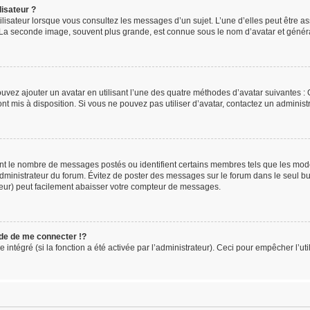
isateur ?
ilisateur lorsque vous consultez les messages d’un sujet. L’une d’elles peut être a
. La seconde image, souvent plus grande, est connue sous le nom d’avatar et gén
ouvez ajouter un avatar en utilisant l’une des quatre méthodes d’avatar suivantes : G
ont mis à disposition. Si vous ne pouvez pas utiliser d’avatar, contactez un administ
uent le nombre de messages postés ou identifient certains membres tels que les mo
l’administrateur du forum. Évitez de poster des messages sur le forum dans le seul b
teur) peut facilement abaisser votre compteur de messages.
e de me connecter !?
tégré (si la fonction a été activée par l’administrateur). Ceci pour empêcher l’utili