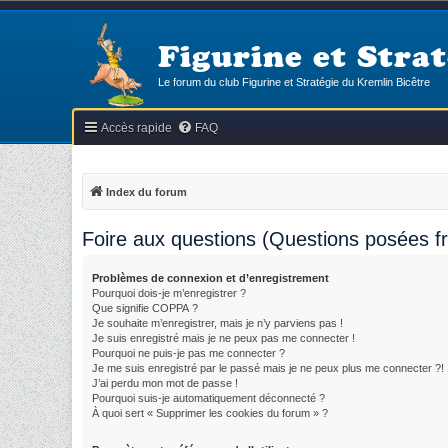
Figurine et Strat
Le forum du club Figurine et Stratégie du Kremlin Bicêtre
Accès rapide
FAQ
Index du forum
Foire aux questions (Questions posées 
Problèmes de connexion et d’enregistrement
Pourquoi dois-je m’enregistrer ?
Que signifie COPPA ?
Je souhaite m’enregistrer, mais je n’y parviens pas !
Je suis enregistré mais je ne peux pas me connecter !
Pourquoi ne puis-je pas me connecter ?
Je me suis enregistré par le passé mais je ne peux plus me connecter ?!
J’ai perdu mon mot de passe !
Pourquoi suis-je automatiquement déconnecté ?
À quoi sert « Supprimer les cookies du forum » ?