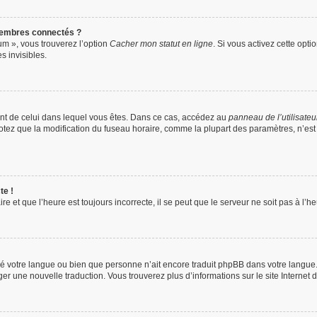
membres connectés ?
um », vous trouverez l’option
Cacher mon statut en ligne
. Si vous activez cette opti
 invisibles.
érent de celui dans lequel vous êtes. Dans ce cas, accédez au
panneau de l’utilisateu
 Notez que la modification du fuseau horaire, comme la plupart des paramètres, n’e
te !
e et que l’heure est toujours incorrecte, il se peut que le serveur ne soit pas à l’
tallé votre langue ou bien que personne n’ait encore traduit phpBB dans votre langu
ager une nouvelle traduction. Vous trouverez plus d’informations sur le site Internet 