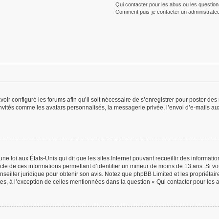
Qui contacter pour les abus ou les questio
Comment puis-je contacter un administrateu
voir configuré les forums afin qu’il soit nécessaire de s’enregistrer pour poster de
nvités comme les avatars personnalisés, la messagerie privée, l’envoi d’e-mails au
ne loi aux États-Unis qui dit que les sites Internet pouvant recueillir des informat
lecte de ces informations permettant d’identifier un mineur de moins de 13 ans. Si v
onseiller juridique pour obtenir son avis. Notez que phpBB Limited et les propriétai
tes, à l’exception de celles mentionnées dans la question « Qui contacter pour les 