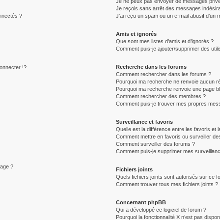
Je ne peux pas envoyer de messages privé
Je reçois sans arrêt des messages indésira
nnectés ?
J’ai reçu un spam ou un e-mail abusif d’un
Amis et ignorés
Que sont mes listes d’amis et d’ignorés ?
Comment puis-je ajouter/supprimer des utili
Recherche dans les forums
nnecter !?
Comment rechercher dans les forums ?
Pourquoi ma recherche ne renvoie aucun ré
Pourquoi ma recherche renvoie une page b
Comment rechercher des membres ?
Comment puis-je trouver mes propres mess
Surveillance et favoris
Quelle est la différence entre les favoris et 
Comment mettre en favoris ou surveiller des
Comment surveiller des forums ?
Comment puis-je supprimer mes surveillanc
sage ?
Fichiers joints
Quels fichiers joints sont autorisés sur ce 
Comment trouver tous mes fichiers joints ?
Concernant phpBB
Qui a développé ce logiciel de forum ?
Pourquoi la fonctionnalité X n’est pas dispon