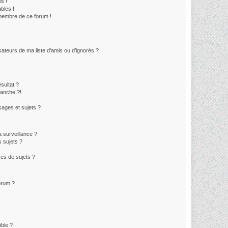
s !
bles !
 membre de ce forum !
sateurs de ma liste d’amis ou d’ignorés ?
sultat ?
lanche ?!
ages et sujets ?
la surveillance ?
 sujets ?
es de sujets ?
forum ?
ible ?