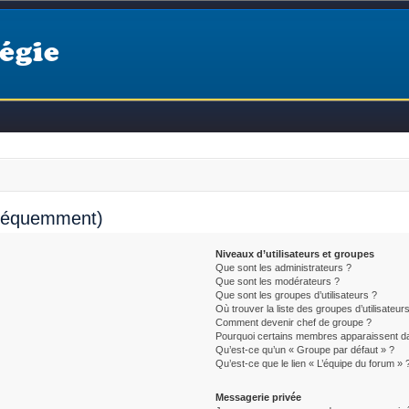
égie
fréquemment)
Niveaux d’utilisateurs et groupes
Que sont les administrateurs ?
Que sont les modérateurs ?
Que sont les groupes d’utilisateurs ?
Où trouver la liste des groupes d’utilisateur
Comment devenir chef de groupe ?
Pourquoi certains membres apparaissent da
Qu’est-ce qu’un « Groupe par défaut » ?
Qu’est-ce que le lien « L’équipe du forum » 
Messagerie privée