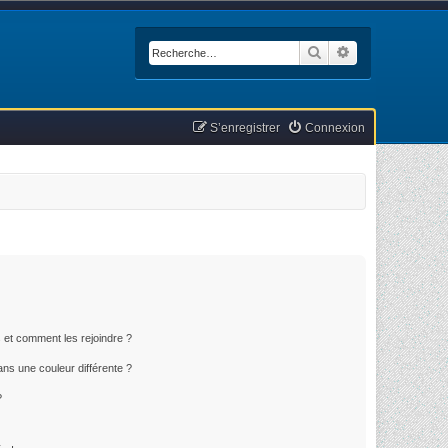
Rechercher
Recherche avan
S’enregistrer
Connexion
s et comment les rejoindre ?
ns une couleur différente ?
?