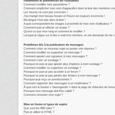
Paramètres et préférences de l’utilisateur
Comment modifier mes paramètres ?
Comment empêcher mon nom d’apparaître dans la liste des membres co
Les heures ne sont pas correctes !
J’ai changé mon fuseau horaire et l’heure est toujours incorrecte !
Ma langue n’est pas dans la liste !
A quoi correspondent les images à proximité de mon nom d’utilisateur ?
Comment puis-je afficher un avatar ?
Qu’est-ce que mon rang et comment le modifier ?
Lorsque je clique sur le lien
e-mail
d’un membre, on me demande de me co
Problèmes liés à la publication de messages
Comment créer un nouveau sujet ou poster une réponse ?
Comment modifier ou supprimer un message ?
Comment ajouter une signature à mes messages ?
Comment créer un sondage ?
Pourquoi ne puis-je pas ajouter plus d’options à mon sondage ?
Comment modifier ou supprimer un sondage ?
Pourquoi ne puis-je pas accéder à un forum ?
Pourquoi ne puis-je pas joindre des fichiers à mon message ?
Pourquoi ai-je reçu un avertissement ?
Comment rapporter des messages à un modérateur ?
À quoi sert le bouton « Sauvegarder » dans la page de rédaction de mes
Pourquoi mon message doit être validé ?
Comment remonter mon sujet ?
Mise en forme et types de sujets
Que sont les BBCodes ?
Puis-je utiliser le HTML ?