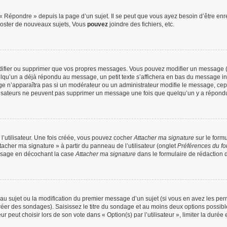
 Répondre » depuis la page d’un sujet. Il se peut que vous ayez besoin d’être enre
oster de nouveaux sujets, Vous
pouvez
joindre des fichiers, etc.
difier ou supprimer que vos propres messages. Vous pouvez modifier un message (q
’un a déjà répondu au message, un petit texte s’affichera en bas du message indiqu
ge n’apparaîtra pas si un modérateur ou un administrateur modifie le message, cepend
utilisateurs ne peuvent pas supprimer un message une fois que quelqu’un y a répond
’utilisateur. Une fois créée, vous pouvez cocher
Attacher ma signature
sur le form
tacher ma signature » à partir du panneau de l’utilisateur (onglet
Préférences du fo
ssage en décochant la case
Attacher ma signature
dans le formulaire de rédaction
veau sujet ou la modification du premier message d’un sujet (si vous en avez les perm
réer des sondages). Saisissez le titre du sondage et au moins deux options possib
peut choisir lors de son vote dans « Option(s) par l’utilisateur », limiter la durée