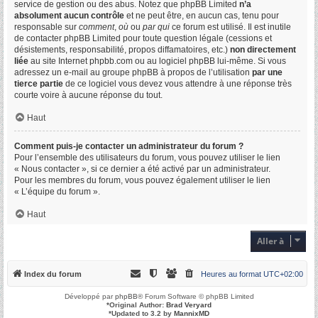
service de gestion ou des abus. Notez que phpBB Limited
n’a
absolument aucun contrôle
et ne peut être, en aucun cas, tenu pour
responsable sur
comment
,
où
ou
par qui
ce forum est utilisé. Il est inutile
de contacter phpBB Limited pour toute question légale (cessions et
désistements, responsabilité, propos diffamatoires, etc.)
non directement
liée
au site Internet phpbb.com ou au logiciel phpBB lui-même. Si vous
adressez un e-mail au groupe phpBB à propos de l’utilisation
par une
tierce partie
de ce logiciel vous devez vous attendre à une réponse très
courte voire à aucune réponse du tout.
Haut
Comment puis-je contacter un administrateur du forum ?
Pour l’ensemble des utilisateurs du forum, vous pouvez utiliser le lien
« Nous contacter », si ce dernier a été activé par un administrateur.
Pour les membres du forum, vous pouvez également utiliser le lien
« L’équipe du forum ».
Haut
Aller à
Index du forum
Heures au format
UTC+02:00
Développé par
phpBB
® Forum Software © phpBB Limited
*
Original Author:
Brad Veryard
*
Updated to 3.2 by
MannixMD