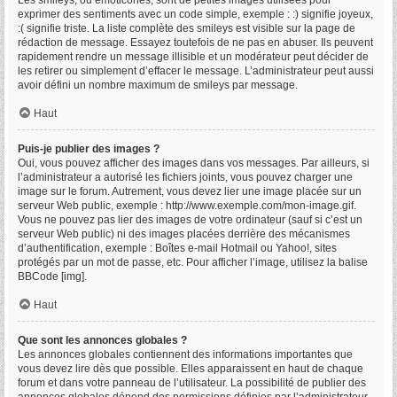
Les smileys, ou émoticônes, sont de petites images utilisées pour
exprimer des sentiments avec un code simple, exemple : :) signifie joyeux,
:( signifie triste. La liste complète des smileys est visible sur la page de
rédaction de message. Essayez toutefois de ne pas en abuser. Ils peuvent
rapidement rendre un message illisible et un modérateur peut décider de
les retirer ou simplement d’effacer le message. L’administrateur peut aussi
avoir défini un nombre maximum de smileys par message.
Haut
Puis-je publier des images ?
Oui, vous pouvez afficher des images dans vos messages. Par ailleurs, si
l’administrateur a autorisé les fichiers joints, vous pouvez charger une
image sur le forum. Autrement, vous devez lier une image placée sur un
serveur Web public, exemple : http://www.exemple.com/mon-image.gif.
Vous ne pouvez pas lier des images de votre ordinateur (sauf si c’est un
serveur Web public) ni des images placées derrière des mécanismes
d’authentification, exemple : Boîtes e-mail Hotmail ou Yahoo!, sites
protégés par un mot de passe, etc. Pour afficher l’image, utilisez la balise
BBCode [img].
Haut
Que sont les annonces globales ?
Les annonces globales contiennent des informations importantes que
vous devez lire dès que possible. Elles apparaissent en haut de chaque
forum et dans votre panneau de l’utilisateur. La possibilité de publier des