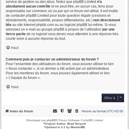
service de gestion ou des abus. Notez que phpBB Limited
n’a
absolument aucun contrôle
et ne peut être, en aucun cas, tenu pour
responsable sur
comment
,
où
ou
par qui
ce forum est utilisé. Il est inutile
de contacter phpBB Limited pour toute question légale (cessions et
désistements, responsabilité, propos diffamatoires, etc.)
non directement
liée
au site Internet phpbb.com ou au logiciel phpBB lui-même. Si vous
adressez un e-mail au groupe phpBB à propos de l’utilisation
par une
tierce partie
de ce logiciel vous devez vous attendre à une réponse très
courte voire à aucune réponse du tout.
Haut
Comment puis-je contacter un administrateur du forum ?
Pour l’ensemble des utilisateurs du forum, vous pouvez utiliser le lien
« Nous contacter », si ce dernier a été activé par un administrateur.
Pour les membres du forum, vous pouvez également utiliser le lien
« L’équipe du forum ».
Haut
Aller à
Index du forum
Heures au format
UTC+02:00
Développé par
phpBB
® Forum Software © phpBB Limited
*
Original Author:
Brad Veryard
*
Updated to 3.2 by
MannixMD