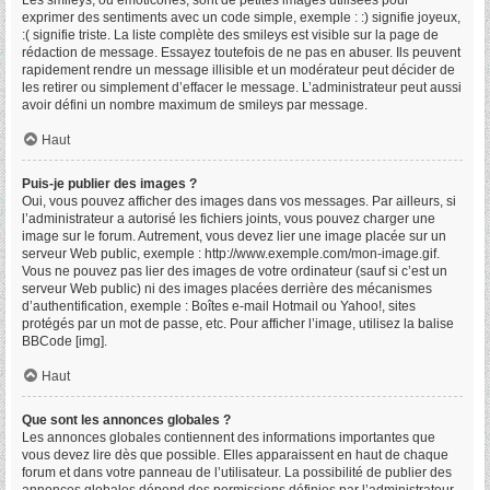
Les smileys, ou émoticônes, sont de petites images utilisées pour
exprimer des sentiments avec un code simple, exemple : :) signifie joyeux,
:( signifie triste. La liste complète des smileys est visible sur la page de
rédaction de message. Essayez toutefois de ne pas en abuser. Ils peuvent
rapidement rendre un message illisible et un modérateur peut décider de
les retirer ou simplement d’effacer le message. L’administrateur peut aussi
avoir défini un nombre maximum de smileys par message.
Haut
Puis-je publier des images ?
Oui, vous pouvez afficher des images dans vos messages. Par ailleurs, si
l’administrateur a autorisé les fichiers joints, vous pouvez charger une
image sur le forum. Autrement, vous devez lier une image placée sur un
serveur Web public, exemple : http://www.exemple.com/mon-image.gif.
Vous ne pouvez pas lier des images de votre ordinateur (sauf si c’est un
serveur Web public) ni des images placées derrière des mécanismes
d’authentification, exemple : Boîtes e-mail Hotmail ou Yahoo!, sites
protégés par un mot de passe, etc. Pour afficher l’image, utilisez la balise
BBCode [img].
Haut
Que sont les annonces globales ?
Les annonces globales contiennent des informations importantes que
vous devez lire dès que possible. Elles apparaissent en haut de chaque
forum et dans votre panneau de l’utilisateur. La possibilité de publier des