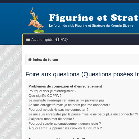
Figurine et Strat
Le forum du club Figurine et Stratégie du Kremlin Bicêtre
Accès rapide
FAQ
Index du forum
Foire aux questions (Questions posées 
Problèmes de connexion et d’enregistrement
Pourquoi dois-je m’enregistrer ?
Que signifie COPPA ?
Je souhaite m’enregistrer, mais je n’y parviens pas !
Je suis enregistré mais je ne peux pas me connecter !
Pourquoi ne puis-je pas me connecter ?
Je me suis enregistré par le passé mais je ne peux plus me connecter ?!
J’ai perdu mon mot de passe !
Pourquoi suis-je automatiquement déconnecté ?
À quoi sert « Supprimer les cookies du forum » ?