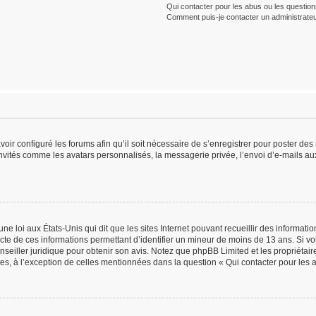
Qui contacter pour les abus ou les questio
Comment puis-je contacter un administrateu
voir configuré les forums afin qu’il soit nécessaire de s’enregistrer pour poster de
nvités comme les avatars personnalisés, la messagerie privée, l’envoi d’e-mails au
ne loi aux États-Unis qui dit que les sites Internet pouvant recueillir des informat
lecte de ces informations permettant d’identifier un mineur de moins de 13 ans. Si v
onseiller juridique pour obtenir son avis. Notez que phpBB Limited et les propriétai
tes, à l’exception de celles mentionnées dans la question « Qui contacter pour les 