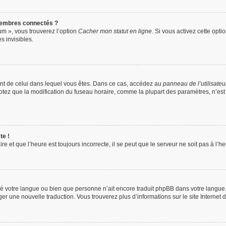
membres connectés ?
um », vous trouverez l’option
Cacher mon statut en ligne
. Si vous activez cette opti
 invisibles.
érent de celui dans lequel vous êtes. Dans ce cas, accédez au
panneau de l’utilisateu
 Notez que la modification du fuseau horaire, comme la plupart des paramètres, n’e
te !
e et que l’heure est toujours incorrecte, il se peut que le serveur ne soit pas à l’
tallé votre langue ou bien que personne n’ait encore traduit phpBB dans votre langu
ager une nouvelle traduction. Vous trouverez plus d’informations sur le site Internet 