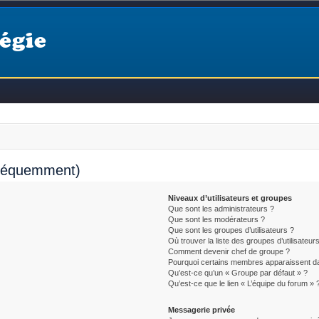
égie
fréquemment)
Niveaux d’utilisateurs et groupes
Que sont les administrateurs ?
Que sont les modérateurs ?
Que sont les groupes d’utilisateurs ?
Où trouver la liste des groupes d’utilisateur
Comment devenir chef de groupe ?
Pourquoi certains membres apparaissent da
Qu’est-ce qu’un « Groupe par défaut » ?
Qu’est-ce que le lien « L’équipe du forum » 
Messagerie privée