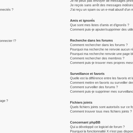
Je ne peux pas envoyer de messages privé
Je reçois sans arrêt des messages indésira
nnectés ?
J’ai reçu un spam ou un e-mail abusif d’un
Amis et ignorés
Que sont mes listes d’amis et d’ignorés ?
Comment puis-je ajouter/supprimer des utili
Recherche dans les forums
nnecter !?
Comment rechercher dans les forums ?
Pourquoi ma recherche ne renvoie aucun ré
Pourquoi ma recherche renvoie une page b
Comment rechercher des membres ?
Comment puis-je trouver mes propres mess
Surveillance et favoris
Quelle est la différence entre les favoris et 
Comment mettre en favoris ou surveiller des
Comment surveiller des forums ?
Comment puis-je supprimer mes surveillanc
sage ?
Fichiers joints
Quels fichiers joints sont autorisés sur ce 
Comment trouver tous mes fichiers joints ?
Concernant phpBB
Qui a développé ce logiciel de forum ?
Pourquoi la fonctionnalité X n’est pas dispon