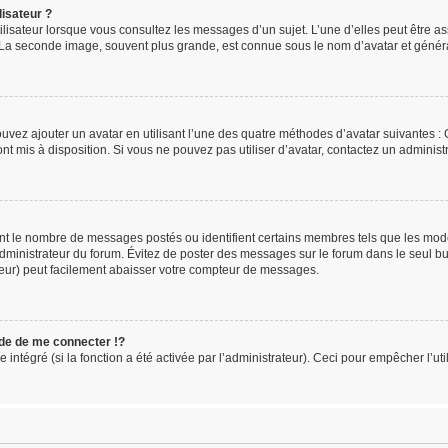
isateur ?
ilisateur lorsque vous consultez les messages d’un sujet. L’une d’elles peut être a
. La seconde image, souvent plus grande, est connue sous le nom d’avatar et gén
ouvez ajouter un avatar en utilisant l’une des quatre méthodes d’avatar suivantes : G
ont mis à disposition. Si vous ne pouvez pas utiliser d’avatar, contactez un administ
uent le nombre de messages postés ou identifient certains membres tels que les mo
l’administrateur du forum. Évitez de poster des messages sur le forum dans le seul b
teur) peut facilement abaisser votre compteur de messages.
e de me connecter !?
tégré (si la fonction a été activée par l’administrateur). Ceci pour empêcher l’utili