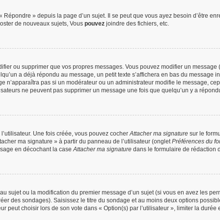
 Répondre » depuis la page d’un sujet. Il se peut que vous ayez besoin d’être enre
oster de nouveaux sujets, Vous
pouvez
joindre des fichiers, etc.
difier ou supprimer que vos propres messages. Vous pouvez modifier un message (q
’un a déjà répondu au message, un petit texte s’affichera en bas du message indiqu
ge n’apparaîtra pas si un modérateur ou un administrateur modifie le message, cepend
utilisateurs ne peuvent pas supprimer un message une fois que quelqu’un y a répond
’utilisateur. Une fois créée, vous pouvez cocher
Attacher ma signature
sur le form
tacher ma signature » à partir du panneau de l’utilisateur (onglet
Préférences du fo
ssage en décochant la case
Attacher ma signature
dans le formulaire de rédaction
veau sujet ou la modification du premier message d’un sujet (si vous en avez les perm
réer des sondages). Saisissez le titre du sondage et au moins deux options possib
peut choisir lors de son vote dans « Option(s) par l’utilisateur », limiter la durée