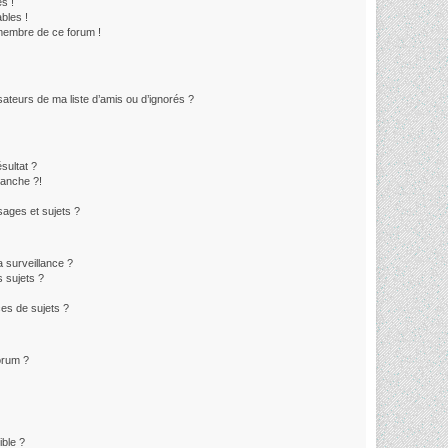
s !
bles !
 membre de ce forum !
sateurs de ma liste d’amis ou d’ignorés ?
sultat ?
lanche ?!
ages et sujets ?
la surveillance ?
 sujets ?
es de sujets ?
forum ?
ible ?