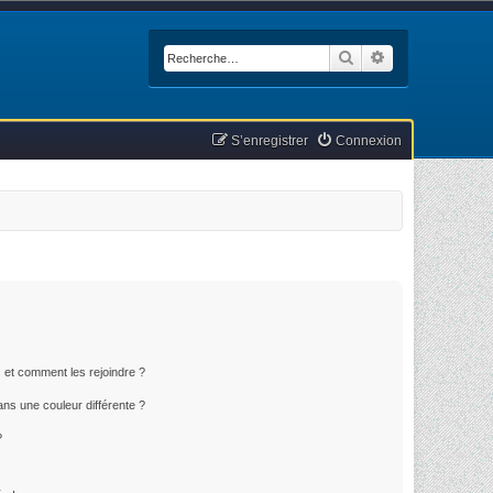
Rechercher
Recherche avan
S’enregistrer
Connexion
s et comment les rejoindre ?
ns une couleur différente ?
?