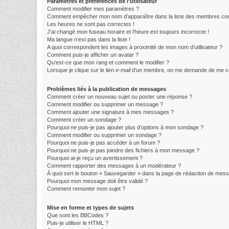
Paramètres et préférences de l’utilisateur
Comment modifier mes paramètres ?
Comment empêcher mon nom d’apparaître dans la liste des membres co
Les heures ne sont pas correctes !
J’ai changé mon fuseau horaire et l’heure est toujours incorrecte !
Ma langue n’est pas dans la liste !
A quoi correspondent les images à proximité de mon nom d’utilisateur ?
Comment puis-je afficher un avatar ?
Qu’est-ce que mon rang et comment le modifier ?
Lorsque je clique sur le lien
e-mail
d’un membre, on me demande de me co
Problèmes liés à la publication de messages
Comment créer un nouveau sujet ou poster une réponse ?
Comment modifier ou supprimer un message ?
Comment ajouter une signature à mes messages ?
Comment créer un sondage ?
Pourquoi ne puis-je pas ajouter plus d’options à mon sondage ?
Comment modifier ou supprimer un sondage ?
Pourquoi ne puis-je pas accéder à un forum ?
Pourquoi ne puis-je pas joindre des fichiers à mon message ?
Pourquoi ai-je reçu un avertissement ?
Comment rapporter des messages à un modérateur ?
À quoi sert le bouton « Sauvegarder » dans la page de rédaction de mes
Pourquoi mon message doit être validé ?
Comment remonter mon sujet ?
Mise en forme et types de sujets
Que sont les BBCodes ?
Puis-je utiliser le HTML ?