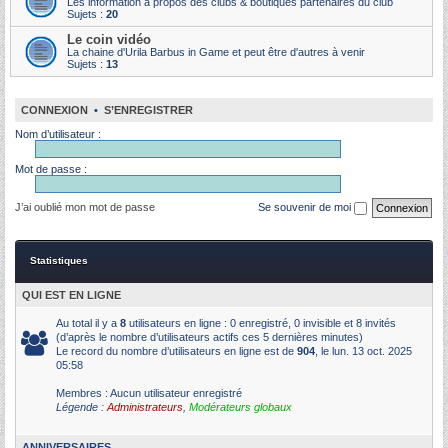
Les information à propos des clubs & boutiques partenaires du club
Sujets :
20
Le coin vidéo
La chaine d'Urila Barbus in Game et peut être d'autres à venir
Sujets :
13
CONNEXION
•
S’ENREGISTRER
Nom d’utilisateur :
Mot de passe :
J’ai oublié mon mot de passe
Se souvenir de moi
Statistiques
QUI EST EN LIGNE
Au total il y a
8
utilisateurs en ligne : 0 enregistré, 0 invisible et 8 invités
(d’après le nombre d’utilisateurs actifs ces 5 dernières minutes)
Le record du nombre d’utilisateurs en ligne est de
904
, le lun. 13 oct. 2025
05:58
Membres : Aucun utilisateur enregistré
Légende :
Administrateurs
,
Modérateurs globaux
ANNIVERSAIRES