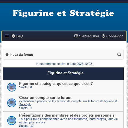
Figurine et Stratégie
FAQ
S’enregistrer
Connexion
R
Index du forum
e
Nous sommes le dim. 9 août 2026 10:02
c
Figurine et Stratégie
h
e
Figurine et stratégie, qu'est ce que c'est ?
Sujets :
6
r
c
Créer un compte sur le forum
explication a propos de la création de compte sur le forum de figurine &
h
Stratégie.
Sujets :
1
e
Présentations des membres et des projets personnels
r
Tout pour faire connaissance avec nos membres, leurs projets, leur vie
et bien plus encore
Sujets :
17