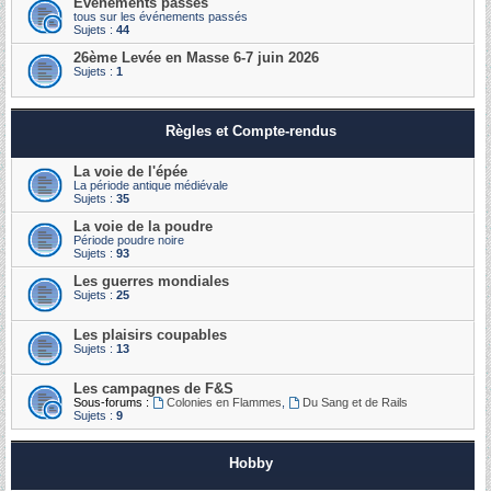
Événements passés
tous sur les événements passés
Sujets :
44
26ème Levée en Masse 6-7 juin 2026
Sujets :
1
Règles et Compte-rendus
La voie de l'épée
La période antique médiévale
Sujets :
35
La voie de la poudre
Période poudre noire
Sujets :
93
Les guerres mondiales
Sujets :
25
Les plaisirs coupables
Sujets :
13
Les campagnes de F&S
Sous-forums :
Colonies en Flammes
,
Du Sang et de Rails
Sujets :
9
Hobby