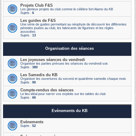
Projets Club F&S
Les glorieux projets du club comme le célèbre fort Alamo du KB
Sujets :
6
Les guides de F&S
Une série de guides permettant au néophyte de découvrir les différentes
périodes jouées au club, les fabricants de figurines et les règles
associées
Sujets :
13
Organisation des séances
Les joyeuses séances du vendredi
Organiser les parties prévues les séances du vendredi soir.
Sujets :
380
Les Samedis du KB
Organiser les ouvertures du second et quatrième samedis chaque mois
Sujets :
90
Compte-rendus des séances
Le lieu idéal pour narrer vos exploits sur les tables du club
Sujets :
66
Evénements du KB
Evènements
Sujets :
52