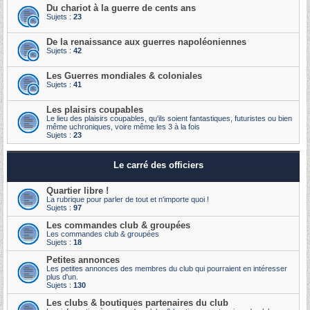
Du chariot à la guerre de cents ans
Sujets :
23
De la renaissance aux guerres napoléoniennes
Sujets :
42
Les Guerres mondiales & coloniales
Sujets :
41
Les plaisirs coupables
Le lieu des plaisirs coupables, qu'ils soient fantastiques, futuristes ou bien
même uchroniques, voire même les 3 à la fois
Sujets :
23
Le carré des officiers
Quartier libre !
La rubrique pour parler de tout et n'importe quoi !
Sujets :
97
Les commandes club & groupées
Les commandes club & groupées
Sujets :
18
Petites annonces
Les petites annonces des membres du club qui pourraient en intéresser
plus d'un.
Sujets :
130
Les clubs & boutiques partenaires du club