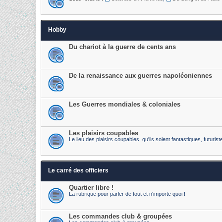
Hobby
Du chariot à la guerre de cents ans
De la renaissance aux guerres napoléoniennes
Les Guerres mondiales & coloniales
Les plaisirs coupables
Le lieu des plaisirs coupables, qu'ils soient fantastiques, futur
Le carré des officiers
Quartier libre !
La rubrique pour parler de tout et n'importe quoi !
Les commandes club & groupées