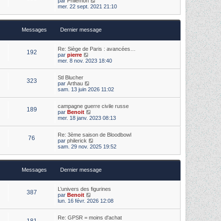
par
Philémon
e
i
s
o
mer. 22 sept. 2021 21:10
d
e
s
i
e
r
a
r
r
m
g
l
n
e
e
Messages
Dernier message
e
i
s
d
e
s
e
r
a
r
m
Re: Siège de Paris : avancées…
g
192
n
e
V
par
pierre
e
i
s
o
mer. 8 nov. 2023 18:40
e
s
i
r
a
r
m
Stl Blucher
g
l
323
V
e
par
Arthau
e
e
o
s
sam. 13 juin 2026 11:02
d
i
s
e
r
a
r
campagne guerre civile russe
l
g
n
189
V
par
Benoit
e
e
i
o
mer. 18 janv. 2023 08:13
d
e
i
e
r
r
r
m
Re: 3ème saison de Bloodbowl
l
n
e
76
V
par
philerick
e
i
s
o
sam. 29 nov. 2025 19:52
d
e
s
i
e
r
a
r
r
m
g
l
n
e
e
Messages
Dernier message
e
i
s
d
e
s
e
r
a
r
m
L’univers des figurines
g
387
n
e
V
par
Benoit
e
i
s
o
lun. 16 févr. 2026 12:08
e
s
i
r
a
r
m
Re: GPSR = moins d'achat
g
l
181