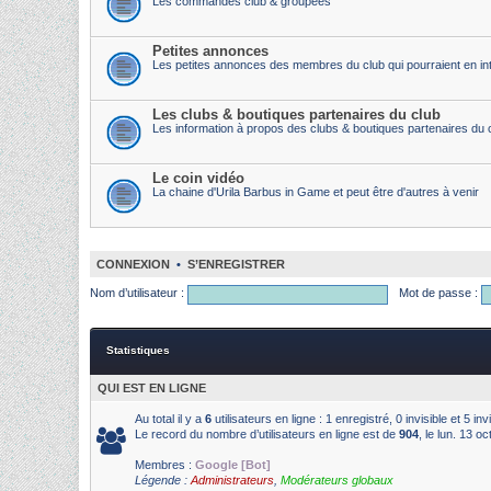
Les commandes club & groupées
Petites annonces
Les petites annonces des membres du club qui pourraient en int
Les clubs & boutiques partenaires du club
Les information à propos des clubs & boutiques partenaires du 
Le coin vidéo
La chaine d'Urila Barbus in Game et peut être d'autres à venir
CONNEXION
•
S’ENREGISTRER
Nom d’utilisateur :
Mot de passe :
Statistiques
QUI EST EN LIGNE
Au total il y a
6
utilisateurs en ligne : 1 enregistré, 0 invisible et 5 i
Le record du nombre d’utilisateurs en ligne est de
904
, le lun. 13 o
Membres :
Google [Bot]
Légende :
Administrateurs
,
Modérateurs globaux