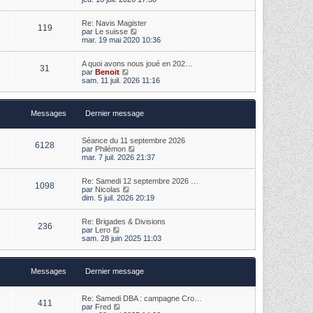
e
i
e
r
r
r
m
Re: Navis Magister
l
n
e
119
V
par
Le suisse
e
i
s
o
mar. 19 mai 2020 10:36
d
e
s
i
e
r
a
r
r
m
g
A quoi avons nous joué en 202…
l
n
e
31
e
V
par
Benoit
e
i
s
o
sam. 11 juil. 2026 11:16
d
e
s
i
e
r
a
r
r
m
g
l
n
e
e
Messages
Dernier message
e
i
s
d
e
s
e
r
a
r
m
Séance du 11 septembre 2026
g
6128
n
V
e
par
Philémon
e
i
o
s
mar. 7 juil. 2026 21:37
e
i
s
r
r
a
m
Re: Samedi 12 septembre 2026 …
l
g
1098
e
V
par
Nicolas
e
e
s
o
dim. 5 juil. 2026 20:19
d
s
i
e
a
r
r
Re: Brigades & Divisions
g
l
n
236
V
par
Lero
e
e
i
o
sam. 28 juin 2025 11:03
d
e
i
e
r
r
r
m
l
n
e
Messages
Dernier message
e
i
s
d
e
s
e
r
a
r
m
Re: Samedi DBA : campagne Cro…
g
411
n
V
e
par
Fred
e
i