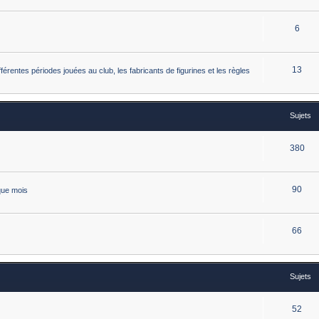
6
13
érentes périodes jouées au club, les fabricants de figurines et les règles
Sujets
380
90
que mois
66
Sujets
52