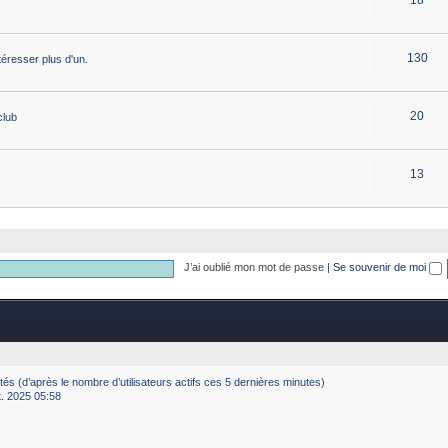
130
éresser plus d'un.
20
club
13
J’ai oublié mon mot de passe
|
Se souvenir de moi
nvités (d’après le nombre d’utilisateurs actifs ces 5 dernières minutes)
ct. 2025 05:58