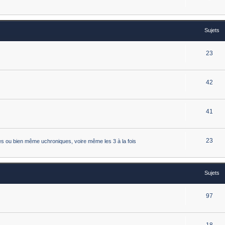
Sujets
23
42
41
23
istes ou bien même uchroniques, voire même les 3 à la fois
Sujets
97
18