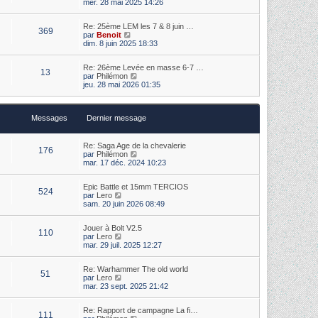
o
s
mer. 28 mai 2025 14:26
e
i
s
r
r
a
m
Re: 25ème LEM les 7 & 8 juin …
l
g
369
e
V
par
Benoit
e
e
s
o
dim. 8 juin 2025 18:33
d
s
i
e
a
r
r
Re: 26ème Levée en masse 6-7 …
g
l
n
13
V
par
Philémon
e
e
i
o
jeu. 28 mai 2026 01:35
d
e
i
e
r
r
r
m
l
n
e
Messages
Dernier message
e
i
s
d
e
s
e
r
a
r
m
Re: Saga Age de la chevalerie
g
176
n
e
V
par
Philémon
e
i
s
o
mar. 17 déc. 2024 10:23
e
s
i
r
a
r
m
Epic Battle et 15mm TERCIOS
g
l
524
V
e
par
Lero
e
e
o
s
sam. 20 juin 2026 08:49
d
i
s
e
r
a
r
Jouer à Bolt V2.5
l
g
n
110
V
par
Lero
e
e
i
o
mar. 29 juil. 2025 12:27
d
e
i
e
r
r
r
m
Re: Warhammer The old world
l
n
e
51
V
par
Lero
e
i
s
o
mar. 23 sept. 2025 21:42
d
e
s
i
e
r
a
r
r
m
g
Re: Rapport de campagne La fi…
l
n
e
111
e
V