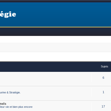
égie
Sujets
6
1
urine & Stratégie.
nels
17
eur vie et bien plus encore