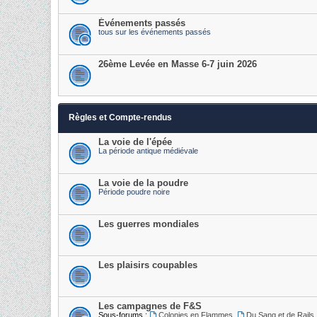
Événements passés
tous sur les événements passés
26ème Levée en Masse 6-7 juin 2026
Règles et Compte-rendus
La voie de l'épée
La période antique médiévale
La voie de la poudre
Période poudre noire
Les guerres mondiales
Les plaisirs coupables
Les campagnes de F&S
Sous-forums :
Colonies en Flammes
,
Du Sang et de Rails