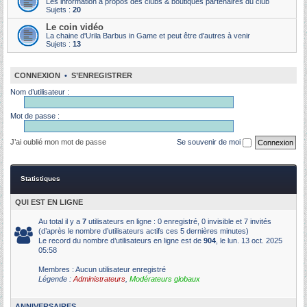
Les information à propos des clubs & boutiques partenaires du club
Sujets :
20
Le coin vidéo
La chaine d'Urila Barbus in Game et peut être d'autres à venir
Sujets :
13
CONNEXION
•
S’ENREGISTRER
Nom d’utilisateur :
Mot de passe :
J’ai oublié mon mot de passe
Se souvenir de moi
Statistiques
QUI EST EN LIGNE
Au total il y a
7
utilisateurs en ligne : 0 enregistré, 0 invisible et 7 invités
(d’après le nombre d’utilisateurs actifs ces 5 dernières minutes)
Le record du nombre d’utilisateurs en ligne est de
904
, le lun. 13 oct. 2025
05:58
Membres : Aucun utilisateur enregistré
Légende :
Administrateurs
,
Modérateurs globaux
ANNIVERSAIRES