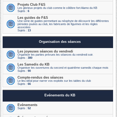
Projets Club F&S
Les glorieux projets du club comme le célèbre fort Alamo du KB
Sujets :
6
Les guides de F&S
Une série de guides permettant au néophyte de découvrir les différentes
périodes jouées au club, les fabricants de figurines et les règles
associées
Sujets :
13
Organisation des séances
Les joyeuses séances du vendredi
Organiser les parties prévues les séances du vendredi soir.
Sujets :
380
Les Samedis du KB
Organiser les ouvertures du second et quatrième samedis chaque mois
Sujets :
90
Compte-rendus des séances
Le lieu idéal pour narrer vos exploits sur les tables du club
Sujets :
66
Evénements du KB
Evènements
Sujets :
52