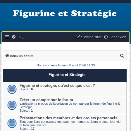
Figurine et Stratégie
FAQ
S’enregistrer
Connexion
R
Index du forum
e
Nous sommes le sam. 8 août 2026 14:33
c
Figurine et Stratégie
h
e
Figurine et stratégie, qu'est ce que c'est ?
Sujets :
6
r
c
Créer un compte sur le forum
explication a propos de la création de compte sur le forum de figurine &
h
Stratégie.
Sujets :
1
e
Présentations des membres et des projets personnels
r
Tout pour faire connaissance avec nos membres, leurs projets, leur vie
et bien plus encore
Sujets :
17