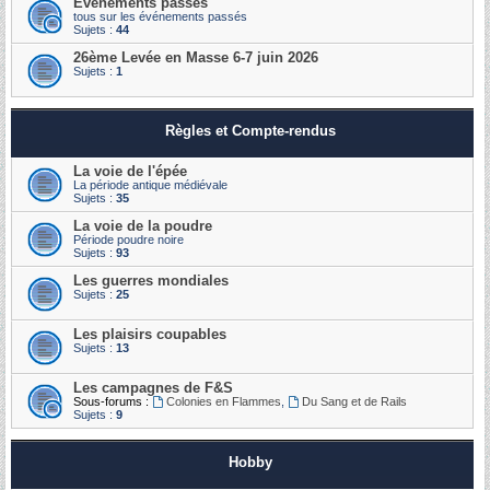
Événements passés
tous sur les événements passés
Sujets :
44
26ème Levée en Masse 6-7 juin 2026
Sujets :
1
Règles et Compte-rendus
La voie de l'épée
La période antique médiévale
Sujets :
35
La voie de la poudre
Période poudre noire
Sujets :
93
Les guerres mondiales
Sujets :
25
Les plaisirs coupables
Sujets :
13
Les campagnes de F&S
Sous-forums :
Colonies en Flammes
,
Du Sang et de Rails
Sujets :
9
Hobby