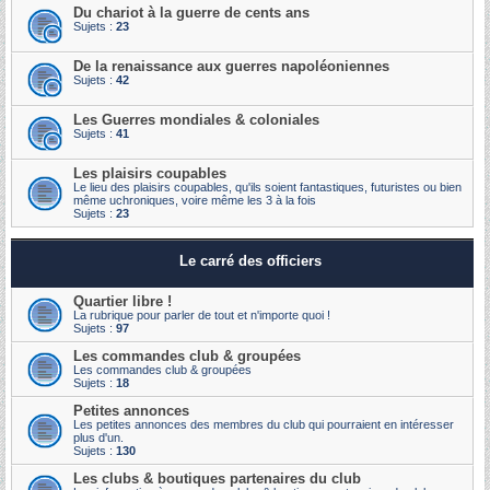
Du chariot à la guerre de cents ans
Sujets :
23
De la renaissance aux guerres napoléoniennes
Sujets :
42
Les Guerres mondiales & coloniales
Sujets :
41
Les plaisirs coupables
Le lieu des plaisirs coupables, qu'ils soient fantastiques, futuristes ou bien
même uchroniques, voire même les 3 à la fois
Sujets :
23
Le carré des officiers
Quartier libre !
La rubrique pour parler de tout et n'importe quoi !
Sujets :
97
Les commandes club & groupées
Les commandes club & groupées
Sujets :
18
Petites annonces
Les petites annonces des membres du club qui pourraient en intéresser
plus d'un.
Sujets :
130
Les clubs & boutiques partenaires du club