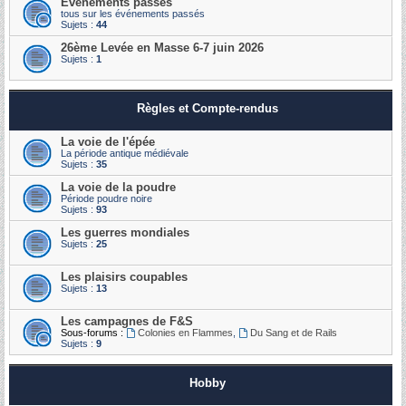
Événements passés
tous sur les événements passés
Sujets :
44
26ème Levée en Masse 6-7 juin 2026
Sujets :
1
Règles et Compte-rendus
La voie de l'épée
La période antique médiévale
Sujets :
35
La voie de la poudre
Période poudre noire
Sujets :
93
Les guerres mondiales
Sujets :
25
Les plaisirs coupables
Sujets :
13
Les campagnes de F&S
Sous-forums :
Colonies en Flammes
,
Du Sang et de Rails
Sujets :
9
Hobby