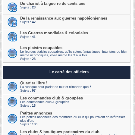
Du chariot à la guerre de cents ans
Sujets :
23
De la renaissance aux guerres napoléoniennes
Sujets :
42
Les Guerres mondiales & coloniales
Sujets :
41
Les plaisirs coupables
Le lieu des plaisirs coupables, qu'ils soient fantastiques, futuristes ou bien
même uchroniques, voire même les 3 à la fois
Sujets :
23
Le carré des officiers
Quartier libre !
La rubrique pour parler de tout et n'importe quoi !
Sujets :
97
Les commandes club & groupées
Les commandes club & groupées
Sujets :
18
Petites annonces
Les petites annonces des membres du club qui pourraient en intéresser
plus d'un.
Sujets :
130
Les clubs & boutiques partenaires du club