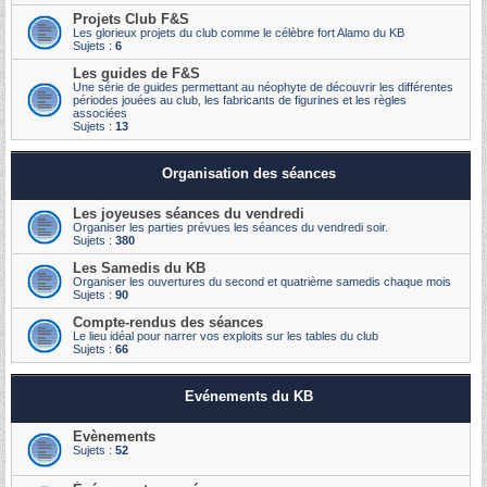
Projets Club F&S
Les glorieux projets du club comme le célèbre fort Alamo du KB
Sujets :
6
Les guides de F&S
Une série de guides permettant au néophyte de découvrir les différentes
périodes jouées au club, les fabricants de figurines et les règles
associées
Sujets :
13
Organisation des séances
Les joyeuses séances du vendredi
Organiser les parties prévues les séances du vendredi soir.
Sujets :
380
Les Samedis du KB
Organiser les ouvertures du second et quatrième samedis chaque mois
Sujets :
90
Compte-rendus des séances
Le lieu idéal pour narrer vos exploits sur les tables du club
Sujets :
66
Evénements du KB
Evènements
Sujets :
52