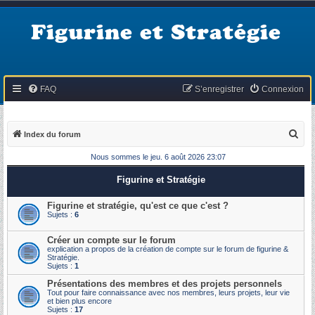
Figurine et Stratégie
FAQ
S’enregistrer
Connexion
R
Index du forum
e
Nous sommes le jeu. 6 août 2026 23:07
c
Figurine et Stratégie
h
e
Figurine et stratégie, qu'est ce que c'est ?
Sujets :
6
r
c
Créer un compte sur le forum
explication a propos de la création de compte sur le forum de figurine &
h
Stratégie.
Sujets :
1
e
Présentations des membres et des projets personnels
r
Tout pour faire connaissance avec nos membres, leurs projets, leur vie
et bien plus encore
Sujets :
17