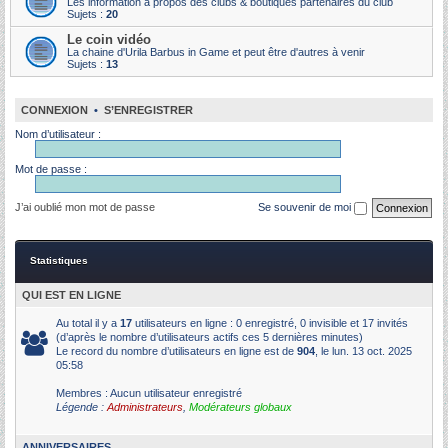
Les information à propos des clubs & boutiques partenaires du club
Sujets :
20
Le coin vidéo
La chaine d'Urila Barbus in Game et peut être d'autres à venir
Sujets :
13
CONNEXION
•
S’ENREGISTRER
Nom d’utilisateur :
Mot de passe :
J’ai oublié mon mot de passe
Se souvenir de moi
Statistiques
QUI EST EN LIGNE
Au total il y a
17
utilisateurs en ligne : 0 enregistré, 0 invisible et 17 invités
(d’après le nombre d’utilisateurs actifs ces 5 dernières minutes)
Le record du nombre d’utilisateurs en ligne est de
904
, le lun. 13 oct. 2025
05:58
Membres : Aucun utilisateur enregistré
Légende :
Administrateurs
,
Modérateurs globaux
ANNIVERSAIRES