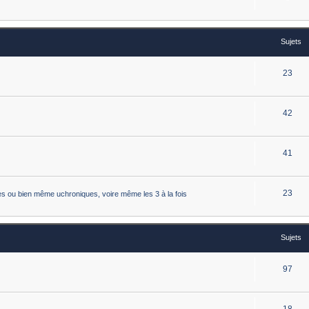
Sujets
23
42
41
23
istes ou bien même uchroniques, voire même les 3 à la fois
Sujets
97
18