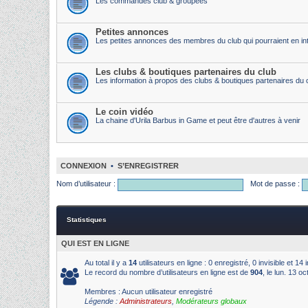
Les commandes club & groupées
Petites annonces
Les petites annonces des membres du club qui pourraient en int
Les clubs & boutiques partenaires du club
Les information à propos des clubs & boutiques partenaires du 
Le coin vidéo
La chaine d'Urila Barbus in Game et peut être d'autres à venir
CONNEXION
•
S’ENREGISTRER
Nom d’utilisateur :
Mot de passe :
Statistiques
QUI EST EN LIGNE
Au total il y a
14
utilisateurs en ligne : 0 enregistré, 0 invisible et 1
Le record du nombre d’utilisateurs en ligne est de
904
, le lun. 13 o
Membres : Aucun utilisateur enregistré
Légende :
Administrateurs
,
Modérateurs globaux