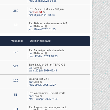
o
s
mer. 28 mai 2025 14:26
e
i
s
r
r
a
m
Re: 25ème LEM les 7 & 8 juin …
l
g
369
e
V
par
Benoit
e
e
s
o
dim. 8 juin 2025 18:33
d
s
i
e
a
r
r
Re: 26ème Levée en masse 6-7 …
g
l
n
13
V
par
Philémon
e
e
i
o
jeu. 28 mai 2026 01:35
d
e
i
e
r
r
r
m
l
n
e
Messages
Dernier message
e
i
s
d
e
s
e
r
a
r
m
Re: Saga Age de la chevalerie
g
176
n
e
V
par
Philémon
e
i
s
o
mar. 17 déc. 2024 10:23
e
s
i
r
a
r
m
Epic Battle et 15mm TERCIOS
g
l
524
V
e
par
Lero
e
e
o
s
sam. 20 juin 2026 08:49
d
i
s
e
r
a
r
Jouer à Bolt V2.5
l
g
n
110
V
par
Lero
e
e
i
o
mar. 29 juil. 2025 12:27
d
e
i
e
r
r
r
m
Re: Warhammer The old world
l
n
e
51
V
par
Lero
e
i
s
o
mar. 23 sept. 2025 21:42
d
e
s
i
e
r
a
r
r
m
g
Re: Rapport de campagne La fi…
l
n
e
111
e
V