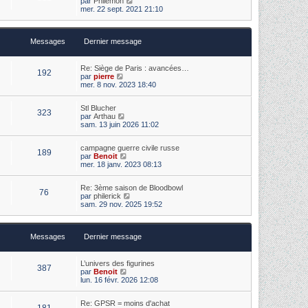
par
Philémon
e
i
s
o
mer. 22 sept. 2021 21:10
d
e
s
i
e
r
a
r
r
m
g
l
n
e
e
Messages
Dernier message
e
i
s
d
e
s
e
r
a
r
m
Re: Siège de Paris : avancées…
g
192
n
e
V
par
pierre
e
i
s
o
mer. 8 nov. 2023 18:40
e
s
i
r
a
r
m
Stl Blucher
g
l
323
V
e
par
Arthau
e
e
o
s
sam. 13 juin 2026 11:02
d
i
s
e
r
a
r
campagne guerre civile russe
l
g
n
189
V
par
Benoit
e
e
i
o
mer. 18 janv. 2023 08:13
d
e
i
e
r
r
r
m
Re: 3ème saison de Bloodbowl
l
n
e
76
V
par
philerick
e
i
s
o
sam. 29 nov. 2025 19:52
d
e
s
i
e
r
a
r
r
m
g
l
n
e
e
Messages
Dernier message
e
i
s
d
e
s
e
r
a
r
m
L’univers des figurines
g
387
n
e
V
par
Benoit
e
i
s
o
lun. 16 févr. 2026 12:08
e
s
i
r
a
r
m
Re: GPSR = moins d'achat
g
l
181