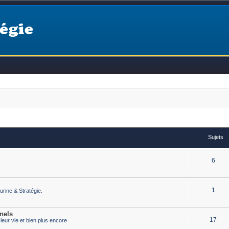
égie
Sujets
6
1
urine & Stratégie.
nels
17
eur vie et bien plus encore