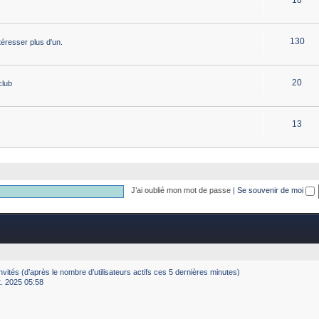
130
éresser plus d'un.
20
club
13
J’ai oublié mon mot de passe
|
Se souvenir de moi
4 invités (d’après le nombre d’utilisateurs actifs ces 5 dernières minutes)
ct. 2025 05:58