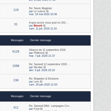
e
i
e
r
r
r
m
Re: Navis Magister
l
n
e
119
V
par
Le suisse
e
i
s
o
mar. 19 mai 2020 10:36
d
e
s
i
e
r
a
r
r
m
g
A quoi avons nous joué en 202…
l
n
e
31
e
V
par
Benoit
e
i
s
o
sam. 11 juil. 2026 11:16
d
e
s
i
e
r
a
r
r
m
g
l
n
e
e
Messages
Dernier message
e
i
s
d
e
s
e
r
a
r
m
Séance du 11 septembre 2026
g
6128
n
V
e
par
Philémon
e
i
o
s
mar. 7 juil. 2026 21:37
e
i
s
r
r
a
m
Re: Samedi 12 septembre 2026 …
l
g
1098
e
V
par
Nicolas
e
e
s
o
dim. 5 juil. 2026 20:19
d
s
i
e
a
r
r
Re: Brigades & Divisions
g
l
n
236
V
par
Lero
e
e
i
o
sam. 28 juin 2025 11:03
d
e
i
e
r
r
r
m
l
n
e
Messages
Dernier message
e
i
s
d
e
s
e
r
a
r
m
Re: Samedi DBA : campagne Cro…
g
411
n
V
e
par
Fred
e
i