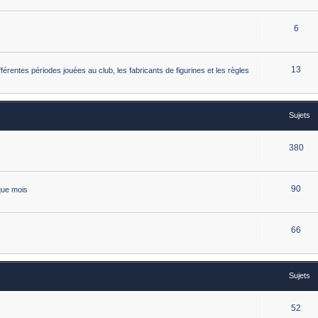
6
13
érentes périodes jouées au club, les fabricants de figurines et les règles
Sujets
380
90
que mois
66
Sujets
52