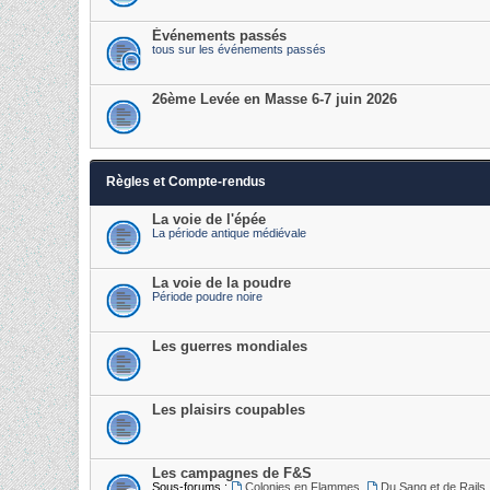
Événements passés
tous sur les événements passés
26ème Levée en Masse 6-7 juin 2026
Règles et Compte-rendus
La voie de l'épée
La période antique médiévale
La voie de la poudre
Période poudre noire
Les guerres mondiales
Les plaisirs coupables
Les campagnes de F&S
Sous-forums :
Colonies en Flammes
,
Du Sang et de Rails