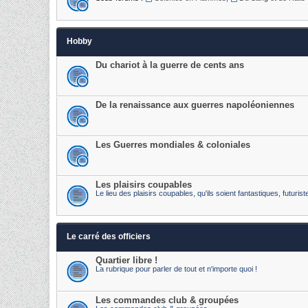
Hobby
Du chariot à la guerre de cents ans
De la renaissance aux guerres napoléoniennes
Les Guerres mondiales & coloniales
Les plaisirs coupables
Le lieu des plaisirs coupables, qu'ils soient fantastiques, futur
Le carré des officiers
Quartier libre !
La rubrique pour parler de tout et n'importe quoi !
Les commandes club & groupées