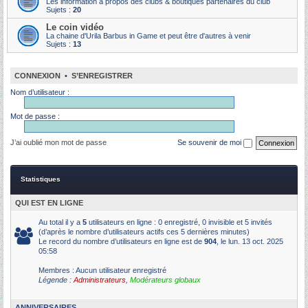
Les information à propos des clubs & boutiques partenaires du club
Sujets :
20
Le coin vidéo
La chaine d'Urila Barbus in Game et peut être d'autres à venir
Sujets :
13
CONNEXION
•
S’ENREGISTRER
Nom d’utilisateur :
Mot de passe :
J’ai oublié mon mot de passe
Se souvenir de moi
Statistiques
QUI EST EN LIGNE
Au total il y a
5
utilisateurs en ligne : 0 enregistré, 0 invisible et 5 invités
(d’après le nombre d’utilisateurs actifs ces 5 dernières minutes)
Le record du nombre d’utilisateurs en ligne est de
904
, le lun. 13 oct. 2025
05:58
Membres : Aucun utilisateur enregistré
Légende :
Administrateurs
,
Modérateurs globaux
ANNIVERSAIRES