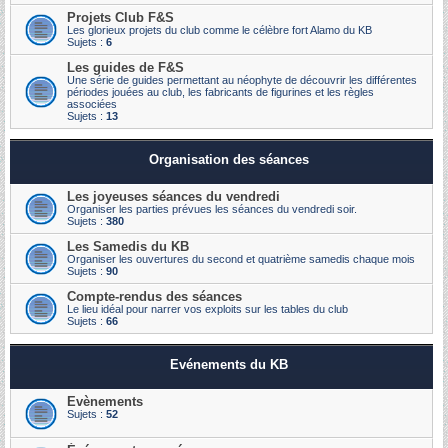
Projets Club F&S
Les glorieux projets du club comme le célèbre fort Alamo du KB
Sujets :
6
Les guides de F&S
Une série de guides permettant au néophyte de découvrir les différentes
périodes jouées au club, les fabricants de figurines et les règles
associées
Sujets :
13
Organisation des séances
Les joyeuses séances du vendredi
Organiser les parties prévues les séances du vendredi soir.
Sujets :
380
Les Samedis du KB
Organiser les ouvertures du second et quatrième samedis chaque mois
Sujets :
90
Compte-rendus des séances
Le lieu idéal pour narrer vos exploits sur les tables du club
Sujets :
66
Evénements du KB
Evènements
Sujets :
52