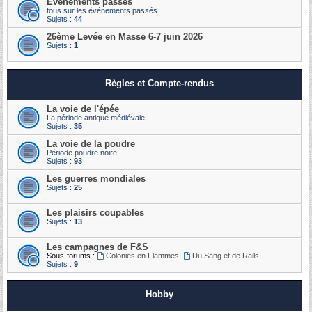
Événements passés
tous sur les événements passés
Sujets :
44
26ème Levée en Masse 6-7 juin 2026
Sujets :
1
Règles et Compte-rendus
La voie de l'épée
La période antique médiévale
Sujets :
35
La voie de la poudre
Période poudre noire
Sujets :
93
Les guerres mondiales
Sujets :
25
Les plaisirs coupables
Sujets :
13
Les campagnes de F&S
Sous-forums :
Colonies en Flammes
,
Du Sang et de Rails
Sujets :
9
Hobby