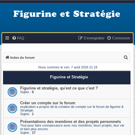
Figurine et Stratégie
FAQ
S’enregistrer
Connexion
R
Index du forum
e
Nous sommes le ven. 7 août 2026 21:18
c
Figurine et Stratégie
h
e
Figurine et stratégie, qu'est ce que c'est ?
Sujets :
6
r
c
Créer un compte sur le forum
explication a propos de la création de compte sur le forum de figurine &
h
Stratégie.
Sujets :
1
e
Présentations des membres et des projets personnels
r
Tout pour faire connaissance avec nos membres, leurs projets, leur vie
et bien plus encore
Sujets :
17