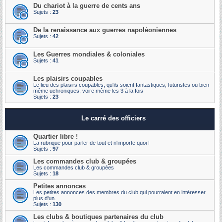
Du chariot à la guerre de cents ans
Sujets :
23
De la renaissance aux guerres napoléoniennes
Sujets :
42
Les Guerres mondiales & coloniales
Sujets :
41
Les plaisirs coupables
Le lieu des plaisirs coupables, qu'ils soient fantastiques, futuristes ou bien
même uchroniques, voire même les 3 à la fois
Sujets :
23
Le carré des officiers
Quartier libre !
La rubrique pour parler de tout et n'importe quoi !
Sujets :
97
Les commandes club & groupées
Les commandes club & groupées
Sujets :
18
Petites annonces
Les petites annonces des membres du club qui pourraient en intéresser
plus d'un.
Sujets :
130
Les clubs & boutiques partenaires du club