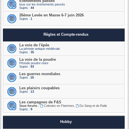
Événements passés
tous sur les événements passés
Sujets :
44
26ème Levée en Masse 6-7 juin 2026
Sujets :
1
Règles et Compte-rendus
La voie de l'épée
La période antique médiévale
Sujets :
35
La voie de la poudre
Période poudre noire
Sujets :
93
Les guerres mondiales
Sujets :
25
Les plaisirs coupables
Sujets :
13
Les campagnes de F&S
Sous-forums :
Colonies en Flammes
,
Du Sang et de Rails
Sujets :
9
Hobby