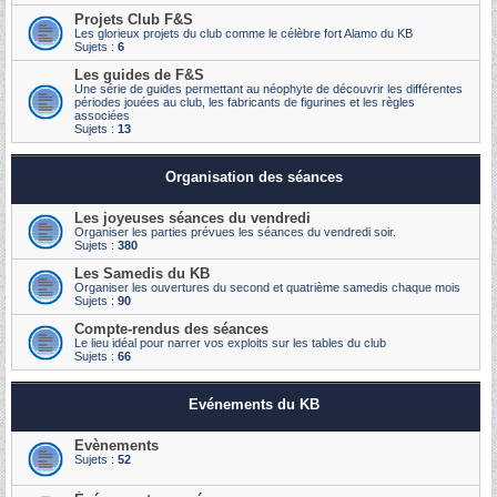
Projets Club F&S
Les glorieux projets du club comme le célèbre fort Alamo du KB
Sujets :
6
Les guides de F&S
Une série de guides permettant au néophyte de découvrir les différentes
périodes jouées au club, les fabricants de figurines et les règles
associées
Sujets :
13
Organisation des séances
Les joyeuses séances du vendredi
Organiser les parties prévues les séances du vendredi soir.
Sujets :
380
Les Samedis du KB
Organiser les ouvertures du second et quatrième samedis chaque mois
Sujets :
90
Compte-rendus des séances
Le lieu idéal pour narrer vos exploits sur les tables du club
Sujets :
66
Evénements du KB
Evènements
Sujets :
52