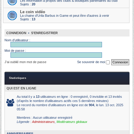
Les information à propos des clubs & boutiques partenaires du club
Sujets :
20
Le coin vidéo
La chaine d'Urila Barbus in Game et peut être d'autres à venir
Sujets :
13
CONNEXION
•
S’ENREGISTRER
Nom d’utilisateur :
Mot de passe :
J’ai oublié mon mot de passe
Se souvenir de moi
Statistiques
QUI EST EN LIGNE
Au total il y a
13
utilisateurs en ligne : 0 enregistré, 0 invisible et 13 invités
(d’après le nombre d’utilisateurs actifs ces 5 dernières minutes)
Le record du nombre d’utilisateurs en ligne est de
904
, le lun. 13 oct. 2025
05:58
Membres : Aucun utilisateur enregistré
Légende :
Administrateurs
,
Modérateurs globaux
ANNIVERSAIRES