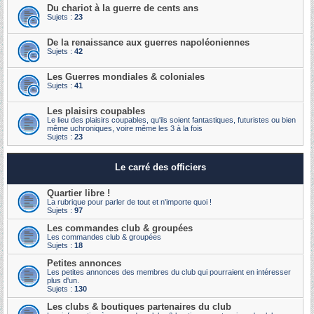
Du chariot à la guerre de cents ans
Sujets :
23
De la renaissance aux guerres napoléoniennes
Sujets :
42
Les Guerres mondiales & coloniales
Sujets :
41
Les plaisirs coupables
Le lieu des plaisirs coupables, qu'ils soient fantastiques, futuristes ou bien
même uchroniques, voire même les 3 à la fois
Sujets :
23
Le carré des officiers
Quartier libre !
La rubrique pour parler de tout et n'importe quoi !
Sujets :
97
Les commandes club & groupées
Les commandes club & groupées
Sujets :
18
Petites annonces
Les petites annonces des membres du club qui pourraient en intéresser
plus d'un.
Sujets :
130
Les clubs & boutiques partenaires du club