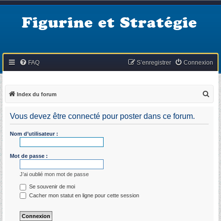
Figurine et Stratégie
FAQ
S’enregistrer
Connexion
R
Index du forum
e
Vous devez être connecté pour poster dans ce forum.
c
h
Nom d’utilisateur :
e
r
Mot de passe :
c
J’ai oublié mon mot de passe
h
Se souvenir de moi
e
Cacher mon statut en ligne pour cette session
r