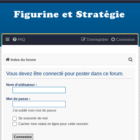
Figurine et Stratégie
FAQ
S’enregistrer
Connexion
R
Index du forum
e
Vous devez être connecté pour poster dans ce forum.
c
h
Nom d’utilisateur :
e
r
Mot de passe :
c
J’ai oublié mon mot de passe
h
Se souvenir de moi
e
Cacher mon statut en ligne pour cette session
r