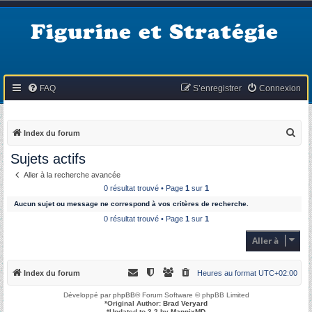
Figurine et Stratégie
FAQ
S’enregistrer
Connexion
R
Index du forum
e
Sujets actifs
c
Aller à la recherche avancée
h
0 résultat trouvé • Page
1
sur
1
e
Aucun sujet ou message ne correspond à vos critères de recherche.
r
0 résultat trouvé • Page
1
sur
1
c
Aller à
h
e
Index du forum
Heures au format
UTC+02:00
r
Développé par
phpBB
® Forum Software © phpBB Limited
*
Original Author:
Brad Veryard
*
Updated to 3.2 by
MannixMD