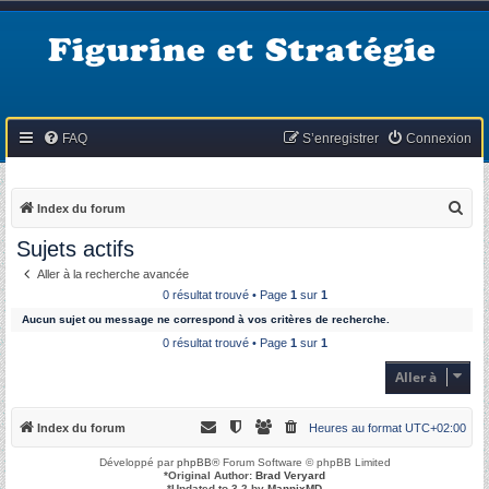
Figurine et Stratégie
FAQ
S’enregistrer
Connexion
R
Index du forum
e
Sujets actifs
c
Aller à la recherche avancée
h
0 résultat trouvé • Page
1
sur
1
e
Aucun sujet ou message ne correspond à vos critères de recherche.
r
0 résultat trouvé • Page
1
sur
1
c
Aller à
h
e
Index du forum
Heures au format
UTC+02:00
r
Développé par
phpBB
® Forum Software © phpBB Limited
*
Original Author:
Brad Veryard
*
Updated to 3.2 by
MannixMD