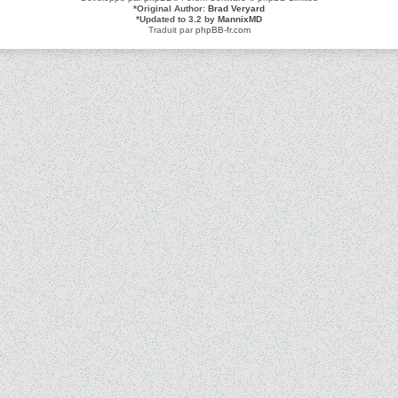
*
Original Author:
Brad Veryard
*
Updated to 3.2 by
MannixMD
Traduit par
phpBB-fr.com