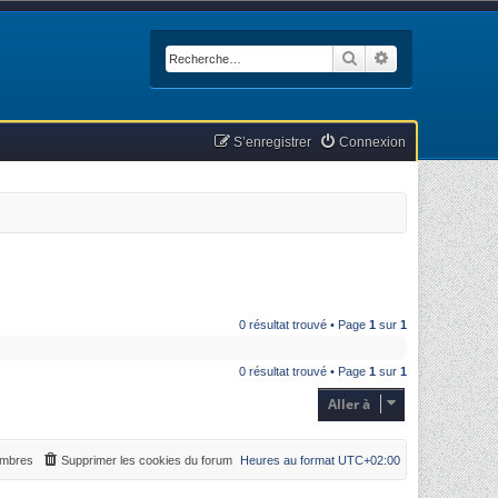
Rechercher
Recherche avan
S’enregistrer
Connexion
0 résultat trouvé • Page
1
sur
1
0 résultat trouvé • Page
1
sur
1
Aller à
mbres
Supprimer les cookies du forum
Heures au format
UTC+02:00