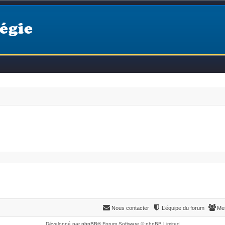
égie
Nous contacter
L’équipe du forum
Me
Développé par
phpBB
® Forum Software © phpBB Limited