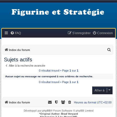
Figurine et Stratégie
FAQ
S’enregistrer
Connexion
R
Index du forum
e
Sujets actifs
c
Aller à la recherche avancée
h
0 résultat trouvé • Page
1
sur
1
e
Aucun sujet ou message ne correspond à vos critères de recherche.
r
0 résultat trouvé • Page
1
sur
1
c
Aller à
h
e
Index du forum
Heures au format
UTC+02:00
r
Développé par
phpBB
® Forum Software © phpBB Limited
*
Original Author:
Brad Veryard
*
Updated to 3.2 by
MannixMD