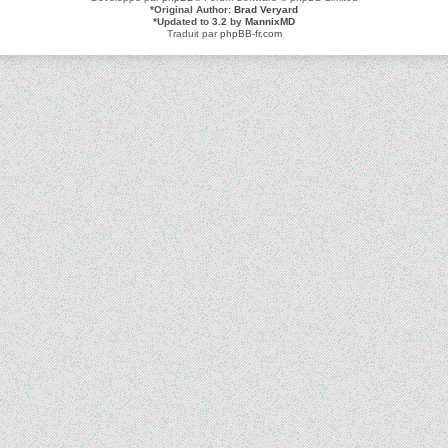
*
Original Author:
Brad Veryard
*
Updated to 3.2 by
MannixMD
Traduit par
phpBB-fr.com