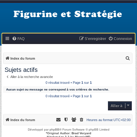
Figurine et Stratégie
FAQ
S’enregistrer
Connexion
R
Index du forum
e
Sujets actifs
c
Aller à la recherche avancée
h
0 résultat trouvé • Page
1
sur
1
e
Aucun sujet ou message ne correspond à vos critères de recherche.
r
0 résultat trouvé • Page
1
sur
1
c
Aller à
h
e
Index du forum
Heures au format
UTC+02:00
r
Développé par
phpBB
® Forum Software © phpBB Limited
*
Original Author:
Brad Veryard
*
Updated to 3.2 by
MannixMD