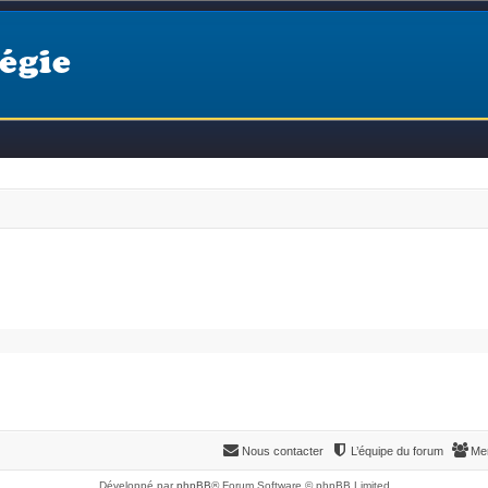
égie
Nous contacter
L’équipe du forum
Me
Développé par
phpBB
® Forum Software © phpBB Limited