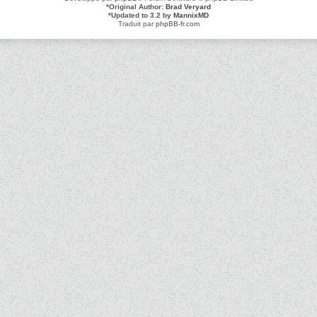
*
Original Author:
Brad Veryard
*
Updated to 3.2 by
MannixMD
Traduit par
phpBB-fr.com