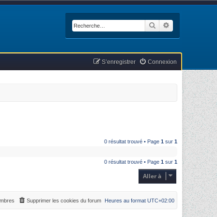
Rechercher
Recherche avan
S’enregistrer
Connexion
0 résultat trouvé • Page
1
sur
1
0 résultat trouvé • Page
1
sur
1
Aller à
mbres
Supprimer les cookies du forum
Heures au format
UTC+02:00