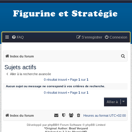
Figurine et Stratégie
FAQ
S’enregistrer
Connexion
R
Index du forum
e
Sujets actifs
c
Aller à la recherche avancée
h
0 résultat trouvé • Page
1
sur
1
e
Aucun sujet ou message ne correspond à vos critères de recherche.
r
0 résultat trouvé • Page
1
sur
1
c
Aller à
h
e
Index du forum
Heures au format
UTC+02:00
r
Développé par
phpBB
® Forum Software © phpBB Limited
*
Original Author:
Brad Veryard
*
Updated to 3.2 by
MannixMD