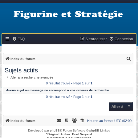
Figurine et Stratégie
FAQ
S’enregistrer
Connexion
R
Index du forum
e
Sujets actifs
c
Aller à la recherche avancée
h
0 résultat trouvé • Page
1
sur
1
e
Aucun sujet ou message ne correspond à vos critères de recherche.
r
0 résultat trouvé • Page
1
sur
1
c
Aller à
h
e
Index du forum
Heures au format
UTC+02:00
r
Développé par
phpBB
® Forum Software © phpBB Limited
*
Original Author:
Brad Veryard
*
Updated to 3.2 by
MannixMD