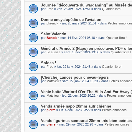
Journée "découverte du wargaming" au Musée de l
par
Fred
» ven. 26 avr. 2024 12:51 » dans
Quartier libre !
Donne encyclopédie de l'aviation
par
philerick
» jeu. 28 mars 2024 21:51 » dans
Petites annonce
Saint Valentin
par
Benoit
» mer. 14 févr. 2024 08:10 » dans
Quartier libre !
Général d'Armée 2 (Napo) en préco avec PDF offer
par
Le suisse
» sam. 10 févr. 2024 13:38 » dans
Quartier libre !
Soldes !
par
Fred
» lun. 29 janv. 2024 21:48 » dans
Quartier libre !
[Cherche] Lances pour chevau-légers
par
Matthieu
» sam. 27 janv. 2024 19:23 » dans
Petites annonc
Vente boite Warlord O'er The Hills And Far Away (
par
Matthieu
» jeu. 21 déc. 2023 20:22 » dans
Petites annonces
Vends armée napo 28mm autrichienne
par
pierre
» lun. 4 déc. 2023 23:22 » dans
Petites annonces
Vends figurines samourai 28mm très bien peintes
par
pierre
» mer. 29 nov. 2023 22:28 » dans
Petites annonces