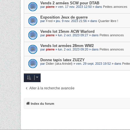
Vends 2 armées SCW pour DTAB
par
pierre
» ven. 17 nov. 2023 12:50 » dans
Petites annonces
Exposition Jeux de guerre
par
Fred
» jeu. 9 nov. 2023 21:56 » dans
Quartier libre !
Vends lot 15mm ACW Warlord
par
pierre
» lun. 2 oct. 2023 09:27 » dans
Petites annonces
Vends lot armées 28mm WW2
par
pierre
» lun. 2 oct. 2023 09:20 » dans
Petites annonces
Donne tapis latex ZUZZY
par
Didier (aka Arindel)
» ven. 29 sept. 2023 19:52 » dans
Petit
Aller à la recherche avancée
Index du forum