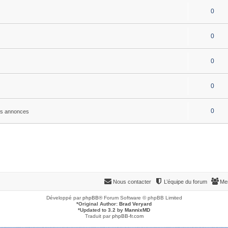
0
0
0
0
0
es annonces
Nous contacter
L’équipe du forum
Me
Développé par
phpBB
® Forum Software © phpBB Limited
*
Original Author:
Brad Veryard
*
Updated to 3.2 by
MannixMD
Traduit par
phpBB-fr.com