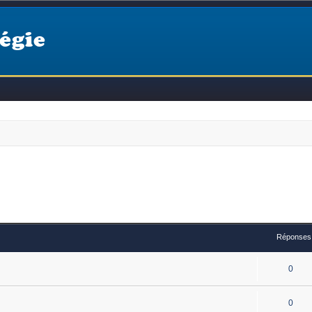
égie
Réponses
0
0