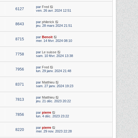
par
Fred
6127
ven. 26 avr. 2024 12:51
par
philerick
8643
jeu. 28 mars 2024 21:51
par
Benoit
8715
mer. 14 févr. 2024 08:10
par
Le suisse
7758
sam. 10 févr. 2024 13:38
par
Fred
7956
lun. 29 janv. 2024 21:48
par
Matthieu
8371
sam. 27 janv. 2024 19:23
par
Matthieu
7813
jeu. 21 déc. 2023 20:22
par
pierre
7856
lun. 4 déc. 2023 23:22
par
pierre
8220
mer. 29 nov. 2023 22:28