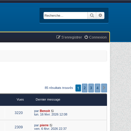
Rechercher
Recherche avan
S’enregistrer
Connexion
1
2
3
4
Suivante
85 résultats trouvés
Vues
Dernier message
par
Benoit
3220
lun. 16 févr. 2026 12:08
par
pierre
2309
ven. 6 févr. 2026 22:37