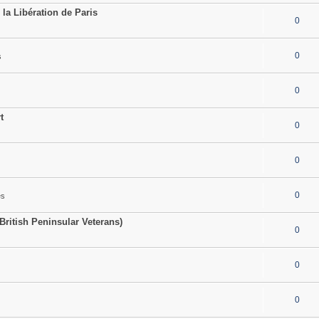
a Libération de Paris
0
0
s
0
t
0
0
0
es
British Peninsular Veterans)
0
0
0