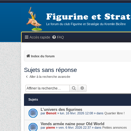
Figurine et Strat
Le forum du club Figurine et Stratégie du Kremlin Bicêtre
Accès rapide
FAQ
Index du forum
Sujets sans réponse
Aller à la recherche avancée
Rechercher
Recherche avancée
Sujets
L’univers des figurines
par
Benoit
» lun. 16 févr. 2026 12:08 » dans
Quartier libre !
Vends armée naine pour Old World
par
pierre
» ven. 6 févr. 2026 22:37 » dans
Petites annonces