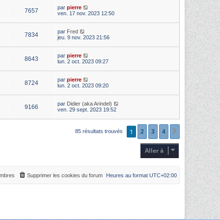
par
pierre
7657
ven. 17 nov. 2023 12:50
par
Fred
7834
jeu. 9 nov. 2023 21:56
par
pierre
8643
lun. 2 oct. 2023 09:27
par
pierre
8724
lun. 2 oct. 2023 09:20
par
Didier (aka Arindel)
9166
ven. 29 sept. 2023 19:52
1
2
3
4
Suivante
85 résultats trouvés
Aller à
mbres
Supprimer les cookies du forum
Heures au format
UTC+02:00