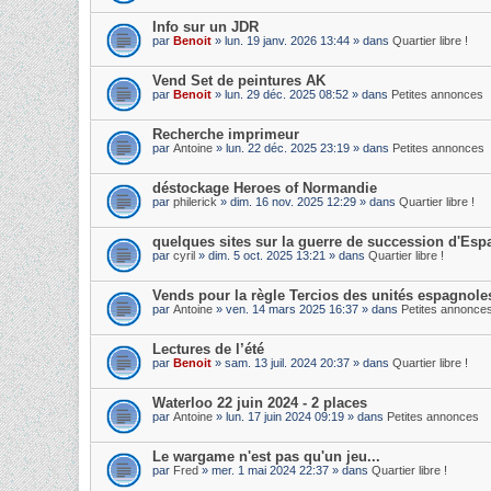
Info sur un JDR
par
Benoit
» lun. 19 janv. 2026 13:44 » dans
Quartier libre !
Vend Set de peintures AK
par
Benoit
» lun. 29 déc. 2025 08:52 » dans
Petites annonces
Recherche imprimeur
par
Antoine
» lun. 22 déc. 2025 23:19 » dans
Petites annonces
déstockage Heroes of Normandie
par
philerick
» dim. 16 nov. 2025 12:29 » dans
Quartier libre !
quelques sites sur la guerre de succession d'Es
par
cyril
» dim. 5 oct. 2025 13:21 » dans
Quartier libre !
Vends pour la règle Tercios des unités espagnole
par
Antoine
» ven. 14 mars 2025 16:37 » dans
Petites annonce
Lectures de l’été
par
Benoit
» sam. 13 juil. 2024 20:37 » dans
Quartier libre !
Waterloo 22 juin 2024 - 2 places
par
Antoine
» lun. 17 juin 2024 09:19 » dans
Petites annonces
Le wargame n'est pas qu'un jeu...
par
Fred
» mer. 1 mai 2024 22:37 » dans
Quartier libre !