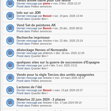
Vends armée naine pour Old World
Dernier message par
pierre
«
ven. 6 févr. 2026 22:37
Posté dans
Petites annonces
Info sur un JDR
Dernier message par
Benoit
«
lun. 19 janv. 2026 13:44
Posté dans
Quartier libre !
Vend Set de peintures AK
Dernier message par
Benoit
«
lun. 29 déc. 2025 08:52
Posté dans
Petites annonces
Recherche imprimeur
Dernier message par
Antoine
«
lun. 22 déc. 2025 23:19
Posté dans
Petites annonces
déstockage Heroes of Normandie
Dernier message par
philerick
«
dim. 16 nov. 2025 12:29
Posté dans
Quartier libre !
quelques sites sur la guerre de succession d'Espagne
Dernier message par
cyril
«
dim. 5 oct. 2025 13:21
Posté dans
Quartier libre !
Vends pour la règle Tercios des unités espagnoles
Dernier message par
Antoine
«
ven. 14 mars 2025 16:37
Posté dans
Petites annonces
Lectures de l’été
Dernier message par
Benoit
«
sam. 13 juil. 2024 20:37
Posté dans
Quartier libre !
Waterloo 22 juin 2024 - 2 places
Dernier message par
Antoine
«
lun. 17 juin 2024 09:19
Posté dans
Petites annonces