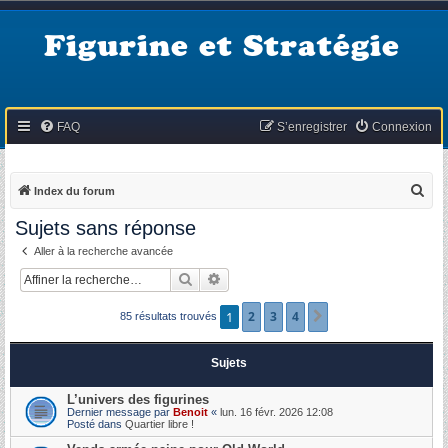
Figurine et Stratégie
FAQ
S’enregistrer
Connexion
R
Index du forum
e
Sujets sans réponse
c
Aller à la recherche avancée
h
Rechercher
Recherche avancée
e
r
1
2
3
4
Suivante
85 résultats trouvés
c
h
Sujets
e
L’univers des figurines
r
Dernier message par
Benoit
«
lun. 16 févr. 2026 12:08
Posté dans
Quartier libre !