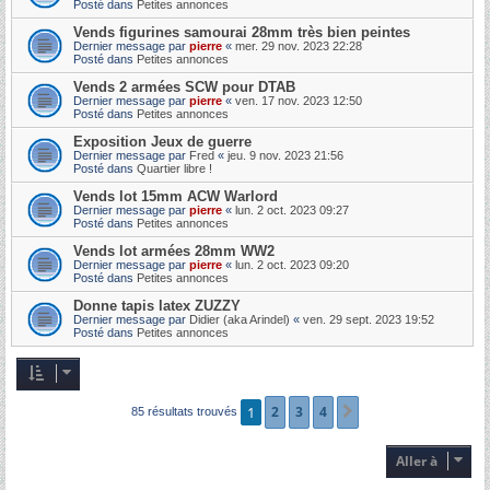
Posté dans
Petites annonces
Vends figurines samourai 28mm très bien peintes
Dernier message par
pierre
«
mer. 29 nov. 2023 22:28
Posté dans
Petites annonces
Vends 2 armées SCW pour DTAB
Dernier message par
pierre
«
ven. 17 nov. 2023 12:50
Posté dans
Petites annonces
Exposition Jeux de guerre
Dernier message par
Fred
«
jeu. 9 nov. 2023 21:56
Posté dans
Quartier libre !
Vends lot 15mm ACW Warlord
Dernier message par
pierre
«
lun. 2 oct. 2023 09:27
Posté dans
Petites annonces
Vends lot armées 28mm WW2
Dernier message par
pierre
«
lun. 2 oct. 2023 09:20
Posté dans
Petites annonces
Donne tapis latex ZUZZY
Dernier message par
Didier (aka Arindel)
«
ven. 29 sept. 2023 19:52
Posté dans
Petites annonces
1
2
3
4
Suivante
85 résultats trouvés
Aller à