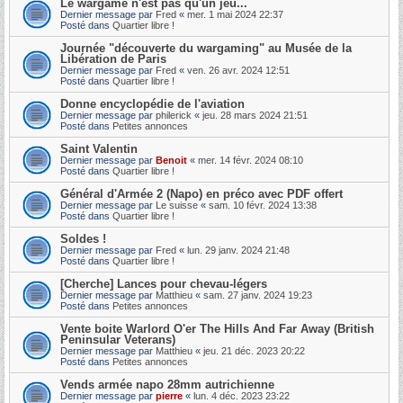
Le wargame n'est pas qu'un jeu...
Dernier message par
Fred
«
mer. 1 mai 2024 22:37
Posté dans
Quartier libre !
Journée "découverte du wargaming" au Musée de la
Libération de Paris
Dernier message par
Fred
«
ven. 26 avr. 2024 12:51
Posté dans
Quartier libre !
Donne encyclopédie de l'aviation
Dernier message par
philerick
«
jeu. 28 mars 2024 21:51
Posté dans
Petites annonces
Saint Valentin
Dernier message par
Benoit
«
mer. 14 févr. 2024 08:10
Posté dans
Quartier libre !
Général d'Armée 2 (Napo) en préco avec PDF offert
Dernier message par
Le suisse
«
sam. 10 févr. 2024 13:38
Posté dans
Quartier libre !
Soldes !
Dernier message par
Fred
«
lun. 29 janv. 2024 21:48
Posté dans
Quartier libre !
[Cherche] Lances pour chevau-légers
Dernier message par
Matthieu
«
sam. 27 janv. 2024 19:23
Posté dans
Petites annonces
Vente boite Warlord O'er The Hills And Far Away (British
Peninsular Veterans)
Dernier message par
Matthieu
«
jeu. 21 déc. 2023 20:22
Posté dans
Petites annonces
Vends armée napo 28mm autrichienne
Dernier message par
pierre
«
lun. 4 déc. 2023 23:22