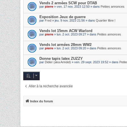
Vends 2 armées SCW pour DTAB
par
pierre
» ven. 17 nov. 2023 12:50 » dans
Petites annonces
Exposition Jeux de guerre
par
Fred
» jeu. 9 nov. 2023 21:56 » dans
Quartier libre !
Vends lot 15mm ACW Warlord
par
pierre
» lun. 2 oct. 2023 09:27 » dans
Petites annonces
Vends lot armées 28mm WW2
par
pierre
» lun. 2 oct. 2023 09:20 » dans
Petites annonces
Donne tapis latex ZUZZY
par
Didier (aka Arindel)
» ven. 29 sept. 2023 19:52 » dans
Petit
Aller à la recherche avancée
Index du forum