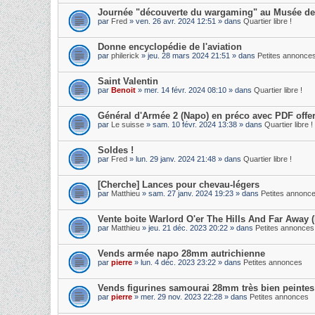
Journée "découverte du wargaming" au Musée de l
par
Fred
» ven. 26 avr. 2024 12:51 » dans
Quartier libre !
Donne encyclopédie de l'aviation
par
philerick
» jeu. 28 mars 2024 21:51 » dans
Petites annonce
Saint Valentin
par
Benoit
» mer. 14 févr. 2024 08:10 » dans
Quartier libre !
Général d'Armée 2 (Napo) en préco avec PDF offer
par
Le suisse
» sam. 10 févr. 2024 13:38 » dans
Quartier libre !
Soldes !
par
Fred
» lun. 29 janv. 2024 21:48 » dans
Quartier libre !
[Cherche] Lances pour chevau-légers
par
Matthieu
» sam. 27 janv. 2024 19:23 » dans
Petites annonc
Vente boite Warlord O'er The Hills And Far Away (
par
Matthieu
» jeu. 21 déc. 2023 20:22 » dans
Petites annonces
Vends armée napo 28mm autrichienne
par
pierre
» lun. 4 déc. 2023 23:22 » dans
Petites annonces
Vends figurines samourai 28mm très bien peintes
par
pierre
» mer. 29 nov. 2023 22:28 » dans
Petites annonces