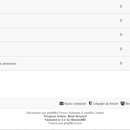
0
0
0
0
0
es annonces
Nous contacter
L’équipe du forum
Me
Développé par
phpBB
® Forum Software © phpBB Limited
*
Original Author:
Brad Veryard
*
Updated to 3.2 by
MannixMD
Traduit par
phpBB-fr.com