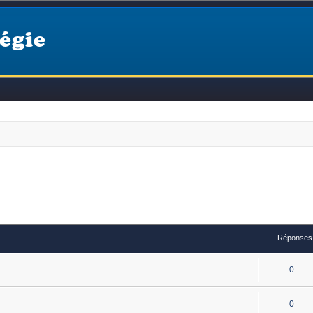
égie
Réponses
0
0