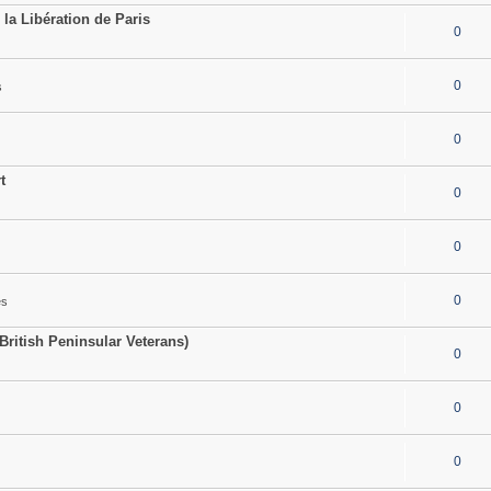
a Libération de Paris
0
0
s
0
t
0
0
0
es
British Peninsular Veterans)
0
0
0