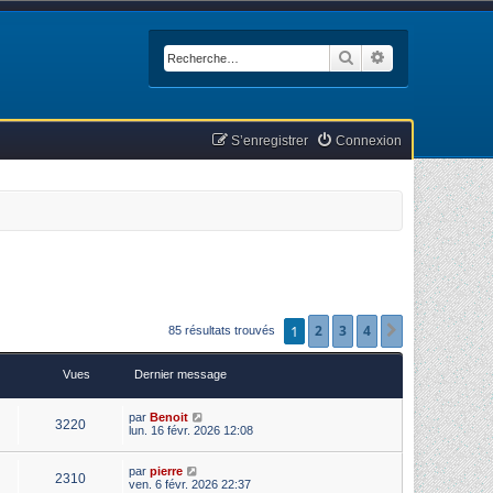
Rechercher
Recherche avan
S’enregistrer
Connexion
1
2
3
4
Suivante
85 résultats trouvés
Vues
Dernier message
par
Benoit
3220
lun. 16 févr. 2026 12:08
par
pierre
2310
ven. 6 févr. 2026 22:37