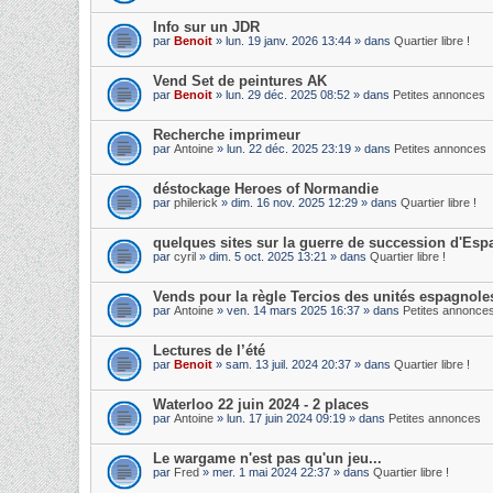
Info sur un JDR
par
Benoit
» lun. 19 janv. 2026 13:44 » dans
Quartier libre !
Vend Set de peintures AK
par
Benoit
» lun. 29 déc. 2025 08:52 » dans
Petites annonces
Recherche imprimeur
par
Antoine
» lun. 22 déc. 2025 23:19 » dans
Petites annonces
déstockage Heroes of Normandie
par
philerick
» dim. 16 nov. 2025 12:29 » dans
Quartier libre !
quelques sites sur la guerre de succession d'Es
par
cyril
» dim. 5 oct. 2025 13:21 » dans
Quartier libre !
Vends pour la règle Tercios des unités espagnole
par
Antoine
» ven. 14 mars 2025 16:37 » dans
Petites annonce
Lectures de l’été
par
Benoit
» sam. 13 juil. 2024 20:37 » dans
Quartier libre !
Waterloo 22 juin 2024 - 2 places
par
Antoine
» lun. 17 juin 2024 09:19 » dans
Petites annonces
Le wargame n'est pas qu'un jeu...
par
Fred
» mer. 1 mai 2024 22:37 » dans
Quartier libre !