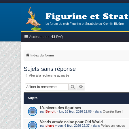
Figurine et Strat
Le forum du club Figurine et Stratégie du Kremlin Bicêtre
Accès rapide
FAQ
Index du forum
Sujets sans réponse
Aller à la recherche avancée
Rechercher
Recherche avancée
Sujets
L’univers des figurines
par
Benoit
» lun. 16 févr. 2026 12:08 » dans
Quartier libre !
Vends armée naine pour Old World
par
pierre
» ven. 6 févr. 2026 22:37 » dans
Petites annonces