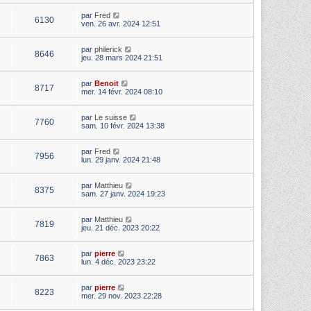
par
Fred
6130
ven. 26 avr. 2024 12:51
par
philerick
8646
jeu. 28 mars 2024 21:51
par
Benoit
8717
mer. 14 févr. 2024 08:10
par
Le suisse
7760
sam. 10 févr. 2024 13:38
par
Fred
7956
lun. 29 janv. 2024 21:48
par
Matthieu
8375
sam. 27 janv. 2024 19:23
par
Matthieu
7819
jeu. 21 déc. 2023 20:22
par
pierre
7863
lun. 4 déc. 2023 23:22
par
pierre
8223
mer. 29 nov. 2023 22:28