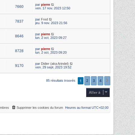
par
pierre
7660
ven. 17 nov. 2023 12:50
par
Fred
7837
jeu. 9 nov. 2023 21:56
par
pierre
8646
lun. 2 oct. 2023 09:27
par
pierre
8728
lun. 2 oct. 2023 09:20
par
Didier (aka Arindel)
9170
ven. 29 sept. 2023 19:52
1
2
3
4
Suivante
85 résultats trouvés
Aller à
mbres
Supprimer les cookies du forum
Heures au format
UTC+02:00