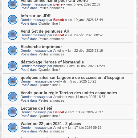
Vends armée naine pour Old World
Dernier message par
pierre
«
ven. 6 févr. 2026 22:37
Posté dans
Petites annonces
Info sur un JDR
Dernier message par
Benoit
«
lun. 19 janv. 2026 13:44
Posté dans
Quartier libre !
Vend Set de peintures AK
Dernier message par
Benoit
«
lun. 29 déc. 2025 08:52
Posté dans
Petites annonces
Recherche imprimeur
Dernier message par
Antoine
«
lun. 22 déc. 2025 23:19
Posté dans
Petites annonces
déstockage Heroes of Normandie
Dernier message par
philerick
«
dim. 16 nov. 2025 12:29
Posté dans
Quartier libre !
quelques sites sur la guerre de succession d'Espagne
Dernier message par
cyril
«
dim. 5 oct. 2025 13:21
Posté dans
Quartier libre !
Vends pour la règle Tercios des unités espagnoles
Dernier message par
Antoine
«
ven. 14 mars 2025 16:37
Posté dans
Petites annonces
Lectures de l’été
Dernier message par
Benoit
«
sam. 13 juil. 2024 20:37
Posté dans
Quartier libre !
Waterloo 22 juin 2024 - 2 places
Dernier message par
Antoine
«
lun. 17 juin 2024 09:19
Posté dans
Petites annonces