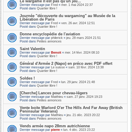
Le wargame n'est pas qu'un jeu...
Dernier message par
Fred
«
mer. 1 mai 2024 22:37
Posté dans
Quartier libre !
Journée "découverte du wargaming" au Musée de la
Libération de Paris
Dernier message par
Fred
«
ven. 26 avr. 2024 12:51
Posté dans
Quartier libre !
Donne encyclopédie de l'aviation
Dernier message par
philerick
«
jeu. 28 mars 2024 21:51
Posté dans
Petites annonces
Saint Valentin
Dernier message par
Benoit
«
mer. 14 févr. 2024 08:10
Posté dans
Quartier libre !
Général d'Armée 2 (Napo) en préco avec PDF offert
Dernier message par
Le suisse
«
sam. 10 févr. 2024 13:38
Posté dans
Quartier libre !
Soldes !
Dernier message par
Fred
«
lun. 29 janv. 2024 21:48
Posté dans
Quartier libre !
[Cherche] Lances pour chevau-légers
Dernier message par
Matthieu
«
sam. 27 janv. 2024 19:23
Posté dans
Petites annonces
Vente boite Warlord O'er The Hills And Far Away (British
Peninsular Veterans)
Dernier message par
Matthieu
«
jeu. 21 déc. 2023 20:22
Posté dans
Petites annonces
Vends armée napo 28mm autrichienne
Dernier message par
pierre
«
lun. 4 déc. 2023 23:22