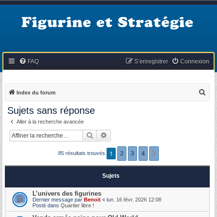
Figurine et Stratégie
FAQ
S’enregistrer
Connexion
R
Index du forum
e
Sujets sans réponse
c
Aller à la recherche avancée
h
Rechercher
Recherche avancée
e
r
1
2
3
4
Suivante
85 résultats trouvés
c
h
Sujets
e
L’univers des figurines
r
Dernier message par
Benoit
«
lun. 16 févr. 2026 12:08
Posté dans
Quartier libre !