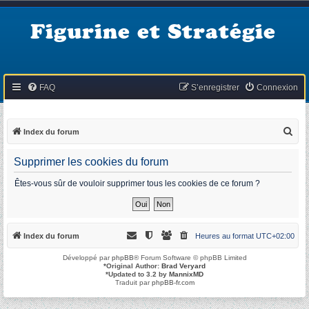
Figurine et Stratégie
FAQ
S’enregistrer
Connexion
R
Index du forum
e
Supprimer les cookies du forum
c
h
Êtes-vous sûr de vouloir supprimer tous les cookies de ce forum ?
e
r
c
Index du forum
Heures au format
UTC+02:00
h
Développé par
phpBB
® Forum Software © phpBB Limited
e
*
Original Author:
Brad Veryard
*
Updated to 3.2 by
MannixMD
r
Traduit par
phpBB-fr.com