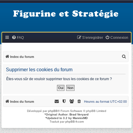
Figurine et Stratégie
FAQ
S’enregistrer
Connexion
R
Index du forum
e
Supprimer les cookies du forum
c
h
Êtes-vous sûr de vouloir supprimer tous les cookies de ce forum ?
e
r
c
Index du forum
Heures au format
UTC+02:00
h
Développé par
phpBB
® Forum Software © phpBB Limited
e
*
Original Author:
Brad Veryard
*
Updated to 3.2 by
MannixMD
r
Traduit par
phpBB-fr.com