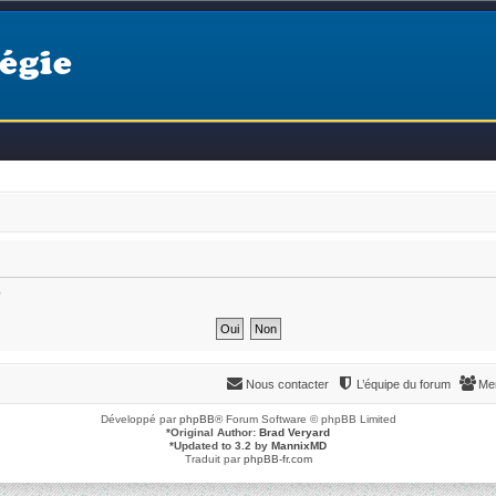
égie
?
Nous contacter
L’équipe du forum
Me
Développé par
phpBB
® Forum Software © phpBB Limited
*
Original Author:
Brad Veryard
*
Updated to 3.2 by
MannixMD
Traduit par
phpBB-fr.com