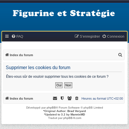
Figurine et Stratégie
FAQ
S’enregistrer
Connexion
R
Index du forum
e
Supprimer les cookies du forum
c
h
Êtes-vous sûr de vouloir supprimer tous les cookies de ce forum ?
e
r
c
Index du forum
Heures au format
UTC+02:00
h
Développé par
phpBB
® Forum Software © phpBB Limited
e
*
Original Author:
Brad Veryard
*
Updated to 3.2 by
MannixMD
r
Traduit par
phpBB-fr.com