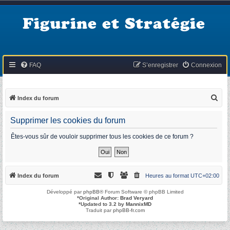
Figurine et Stratégie
FAQ
S’enregistrer
Connexion
R
Index du forum
e
Supprimer les cookies du forum
c
h
Êtes-vous sûr de vouloir supprimer tous les cookies de ce forum ?
e
r
c
Index du forum
Heures au format
UTC+02:00
h
Développé par
phpBB
® Forum Software © phpBB Limited
e
*
Original Author:
Brad Veryard
*
Updated to 3.2 by
MannixMD
r
Traduit par
phpBB-fr.com