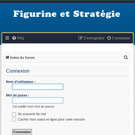
Figurine et Stratégie
FAQ
S’enregistrer
Connexion
R
Index du forum
e
Connexion
c
h
Nom d’utilisateur :
e
r
Mot de passe :
c
J’ai oublié mon mot de passe
h
Se souvenir de moi
e
Cacher mon statut en ligne pour cette session
r