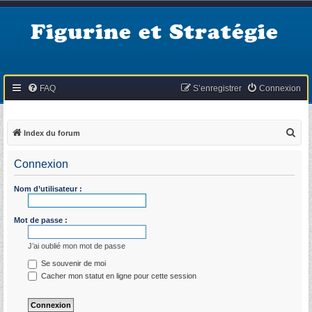
Figurine et Stratégie
FAQ
S’enregistrer
Connexion
R
Index du forum
e
Connexion
c
h
Nom d’utilisateur :
e
r
Mot de passe :
c
J’ai oublié mon mot de passe
h
Se souvenir de moi
e
Cacher mon statut en ligne pour cette session
r