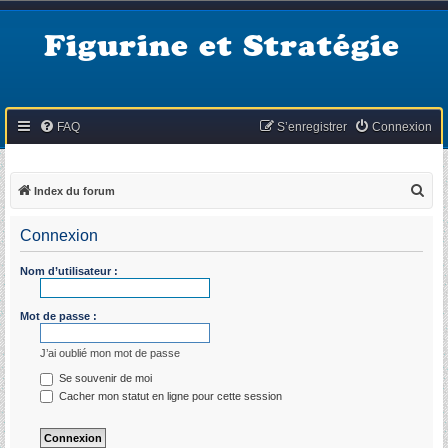
Figurine et Stratégie
FAQ
S’enregistrer
Connexion
R
Index du forum
e
Connexion
c
h
Nom d’utilisateur :
e
r
Mot de passe :
c
J’ai oublié mon mot de passe
h
Se souvenir de moi
e
Cacher mon statut en ligne pour cette session
r