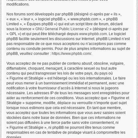
modifications.
Nos forums sont développés par phpBB (désigné ci-après par « ils »,
« eux », « leur », « logiciel phpBB », « www.phpbb.com », « phpBB
Limited », « Équipes phpBB ») qui est un script libre de forum, déclaré
sous la licence «
GNU General Public License v2
» (désigné ci-après par
« GPL ») et qui peut être téléchargé depuis
www.phpbb.com
. Le logiciel
phpBB facilite seulement les discussions sur Internet. phpBB Limited n’est
pas responsable de ce que nous acceptons ou n’acceptons pas comme
contenu ou conduite permis. Pour de plus amples informations au sujet de
phpBB, veuillez consulter :
https://www.phpbb.com/
.
Vous acceptez de ne pas publier de contenu abusif, obscène, vulgaire,
diffamatoire, choquant, menaçant, à caractère sexuel ou tout autre
contenu qui peut transgresser les lois de votre pays, du pays où
« Figurine et Stratégie » est hébergé ou les lois internationales. Le faire
peut vous mener à un bannissement immédiat et permanent, avec une
notification à votre fournisseur d’accès à Internet si nous le jugeons
nécessaire. Les adresses IP de tous les messages sont enregistrées pour
aider au renforcement de ces conditions. Vous acceptez que « Figurine et
Stratégie » supprime, modifie, déplace ou verrouille n’importe quel sujet
lorsque nous estimons que cela est nécessaire. En tant que membre,
vous acceptez que toutes les informations que vous avez saisies soient
stockées dans notre base de données. Bien que ces informations ne
soient pas diffusées à une tierce partie sans votre consentement, ni
« Figurine et Stratégie », ni phpBB ne pourront être tenus comme
responsables en cas de tentative de piratage visant à compromettre les
données.