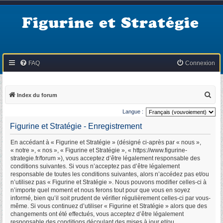
Figurine et Stratégie
FAQ
Connexion
R
Index du forum
e
Langue :
c
Figurine et Stratégie - Enregistrement
h
En accédant à « Figurine et Stratégie » (désigné ci-après par « nous »,
e
« notre », « nos », « Figurine et Stratégie », « https://www.figurine-
r
strategie.fr/forum »), vous acceptez d’être légalement responsable des
conditions suivantes. Si vous n’acceptez pas d’être légalement
c
responsable de toutes les conditions suivantes, alors n’accédez pas et/ou
h
n’utilisez pas « Figurine et Stratégie ». Nous pouvons modifier celles-ci à
n’importe quel moment et nous ferons tout pour que vous en soyez
e
informé, bien qu’il soit prudent de vérifier régulièrement celles-ci par vous-
r
même. Si vous continuez d’utiliser « Figurine et Stratégie » alors que des
changements ont été effectués, vous acceptez d’être légalement
responsable des conditions découlant des mises à jour et/ou