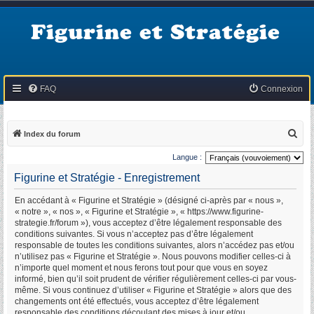
Figurine et Stratégie
FAQ
Connexion
R
Index du forum
e
Langue :
c
Figurine et Stratégie - Enregistrement
h
En accédant à « Figurine et Stratégie » (désigné ci-après par « nous »,
e
« notre », « nos », « Figurine et Stratégie », « https://www.figurine-
r
strategie.fr/forum »), vous acceptez d’être légalement responsable des
conditions suivantes. Si vous n’acceptez pas d’être légalement
c
responsable de toutes les conditions suivantes, alors n’accédez pas et/ou
h
n’utilisez pas « Figurine et Stratégie ». Nous pouvons modifier celles-ci à
n’importe quel moment et nous ferons tout pour que vous en soyez
e
informé, bien qu’il soit prudent de vérifier régulièrement celles-ci par vous-
r
même. Si vous continuez d’utiliser « Figurine et Stratégie » alors que des
changements ont été effectués, vous acceptez d’être légalement
responsable des conditions découlant des mises à jour et/ou