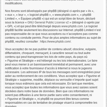
modifications.
Nos forums sont développés par phpBB (désigné ci-après par « ils »,
« eux », « leur », « logiciel phpBB », « www.phpbb.com », « phpBB
Limited », « Équipes phpBB ») qui est un script libre de forum, déclaré
sous la licence «
GNU General Public License v2
» (désigné ci-après par
« GPL ») et qui peut être téléchargé depuis
www.phpbb.com
. Le logiciel
phpBB facilite seulement les discussions sur Internet. phpBB Limited n’est
pas responsable de ce que nous acceptons ou n’acceptons pas comme
contenu ou conduite permis. Pour de plus amples informations au sujet de
phpBB, veuillez consulter :
https://www.phpbb.com/
.
Vous acceptez de ne pas publier de contenu abusif, obscène, vulgaire,
diffamatoire, choquant, menaçant, à caractère sexuel ou tout autre
contenu qui peut transgresser les lois de votre pays, du pays où
« Figurine et Stratégie » est hébergé ou les lois internationales. Le faire
peut vous mener à un bannissement immédiat et permanent, avec une
notification à votre fournisseur d’accès à Internet si nous le jugeons
nécessaire. Les adresses IP de tous les messages sont enregistrées pour
aider au renforcement de ces conditions. Vous acceptez que « Figurine et
Stratégie » supprime, modifie, déplace ou verrouille n’importe quel sujet
lorsque nous estimons que cela est nécessaire. En tant que membre,
vous acceptez que toutes les informations que vous avez saisies soient
stockées dans notre base de données. Bien que ces informations ne
soient pas diffusées à une tierce partie sans votre consentement, ni
« Figurine et Stratégie », ni phpBB ne pourront être tenus comme
responsables en cas de tentative de piratage visant à compromettre les
données.