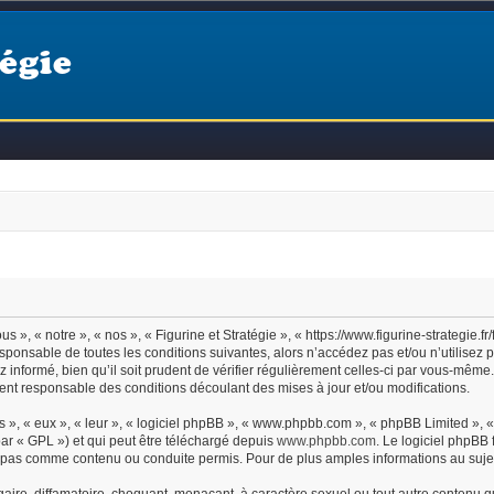
égie
s », « notre », « nos », « Figurine et Stratégie », « https://www.figurine-strategie
ponsable de toutes les conditions suivantes, alors n’accédez pas et/ou n’utilisez p
nformé, bien qu’il soit prudent de vérifier régulièrement celles-ci par vous-même. S
nt responsable des conditions découlant des mises à jour et/ou modifications.
 », « eux », « leur », « logiciel phpBB », « www.phpbb.com », « phpBB Limited », « 
ar « GPL ») et qui peut être téléchargé depuis
www.phpbb.com
. Le logiciel phpBB 
pas comme contenu ou conduite permis. Pour de plus amples informations au sujet
ire, diffamatoire, choquant, menaçant, à caractère sexuel ou tout autre contenu qui