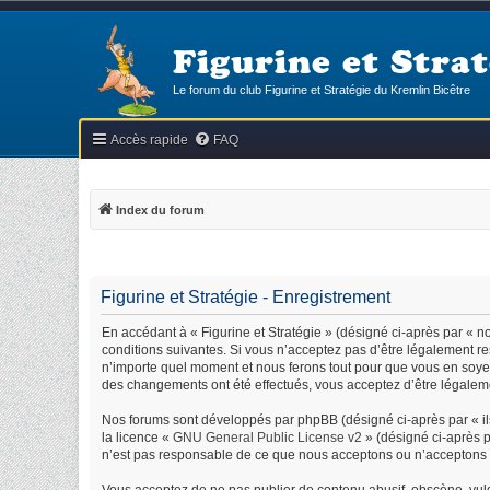
Figurine et Strat
Le forum du club Figurine et Stratégie du Kremlin Bicêtre
Accès rapide
FAQ
Index du forum
Figurine et Stratégie - Enregistrement
En accédant à « Figurine et Stratégie » (désigné ci-après par « nou
conditions suivantes. Si vous n’acceptez pas d’être légalement res
n’importe quel moment et nous ferons tout pour que vous en soyez i
des changements ont été effectués, vous acceptez d’être légaleme
Nos forums sont développés par phpBB (désigné ci-après par « ils
la licence «
GNU General Public License v2
» (désigné ci-après p
n’est pas responsable de ce que nous acceptons ou n’acceptons 
Vous acceptez de ne pas publier de contenu abusif, obscène, vulga