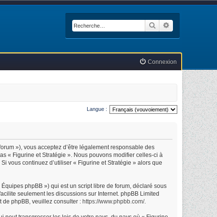
Rechercher
Recherche avan
Connexion
Langue :
.fr/forum »), vous acceptez d’être légalement responsable des
as « Figurine et Stratégie ». Nous pouvons modifier celles-ci à
i vous continuez d’utiliser « Figurine et Stratégie » alors que
Équipes phpBB ») qui est un script libre de forum, déclaré sous
facilite seulement les discussions sur Internet. phpBB Limited
 de phpBB, veuillez consulter :
https://www.phpbb.com/
.
 peut transgresser les lois de votre pays, du pays où « Figurine