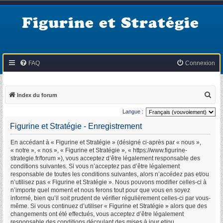
Figurine et Stratégie
FAQ
Connexion
R
Index du forum
e
Langue :
c
Figurine et Stratégie - Enregistrement
h
En accédant à « Figurine et Stratégie » (désigné ci-après par « nous »,
e
« notre », « nos », « Figurine et Stratégie », « https://www.figurine-
r
strategie.fr/forum »), vous acceptez d’être légalement responsable des
conditions suivantes. Si vous n’acceptez pas d’être légalement
c
responsable de toutes les conditions suivantes, alors n’accédez pas et/ou
h
n’utilisez pas « Figurine et Stratégie ». Nous pouvons modifier celles-ci à
n’importe quel moment et nous ferons tout pour que vous en soyez
e
informé, bien qu’il soit prudent de vérifier régulièrement celles-ci par vous-
r
même. Si vous continuez d’utiliser « Figurine et Stratégie » alors que des
changements ont été effectués, vous acceptez d’être légalement
responsable des conditions découlant des mises à jour et/ou