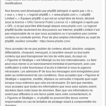
modifications.
Nos forums sont développés par phpBB (désigné ci-après par « ils »,
« eux », « leur », « logiciel phpBB », « www.phpbb.com », « phpBB
Limited », « Équipes phpBB ») qui est un script libre de forum, déclaré
sous la licence «
GNU General Public License v2
» (désigné ci-après par
« GPL ») et qui peut être téléchargé depuis
www.phpbb.com
. Le logiciel
phpBB facilite seulement les discussions sur Internet. phpBB Limited n’est
pas responsable de ce que nous acceptons ou n’acceptons pas comme
contenu ou conduite permis. Pour de plus amples informations au sujet de
phpBB, veuillez consulter :
https://www.phpbb.com/
.
Vous acceptez de ne pas publier de contenu abusif, obscène, vulgaire,
diffamatoire, choquant, menaçant, à caractère sexuel ou tout autre
contenu qui peut transgresser les lois de votre pays, du pays où
« Figurine et Stratégie » est hébergé ou les lois internationales. Le faire
peut vous mener à un bannissement immédiat et permanent, avec une
notification à votre fournisseur d’accès à Internet si nous le jugeons
nécessaire. Les adresses IP de tous les messages sont enregistrées pour
aider au renforcement de ces conditions. Vous acceptez que « Figurine et
Stratégie » supprime, modifie, déplace ou verrouille n’importe quel sujet
lorsque nous estimons que cela est nécessaire. En tant que membre,
vous acceptez que toutes les informations que vous avez saisies soient
stockées dans notre base de données. Bien que ces informations ne
soient pas diffusées à une tierce partie sans votre consentement, ni
« Figurine et Stratégie », ni phpBB ne pourront être tenus comme
responsables en cas de tentative de piratage visant à compromettre les
données.