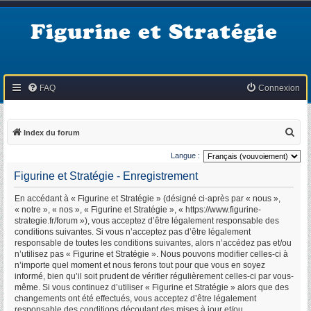
Figurine et Stratégie
FAQ
Connexion
R
Index du forum
e
Langue :
c
Figurine et Stratégie - Enregistrement
h
En accédant à « Figurine et Stratégie » (désigné ci-après par « nous »,
e
« notre », « nos », « Figurine et Stratégie », « https://www.figurine-
r
strategie.fr/forum »), vous acceptez d’être légalement responsable des
conditions suivantes. Si vous n’acceptez pas d’être légalement
c
responsable de toutes les conditions suivantes, alors n’accédez pas et/ou
h
n’utilisez pas « Figurine et Stratégie ». Nous pouvons modifier celles-ci à
n’importe quel moment et nous ferons tout pour que vous en soyez
e
informé, bien qu’il soit prudent de vérifier régulièrement celles-ci par vous-
r
même. Si vous continuez d’utiliser « Figurine et Stratégie » alors que des
changements ont été effectués, vous acceptez d’être légalement
responsable des conditions découlant des mises à jour et/ou