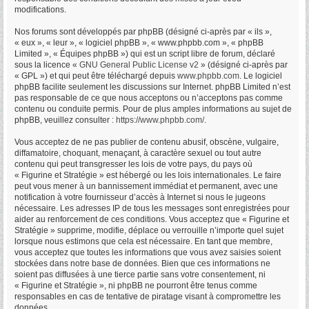
modifications.
Nos forums sont développés par phpBB (désigné ci-après par « ils »,
« eux », « leur », « logiciel phpBB », « www.phpbb.com », « phpBB
Limited », « Équipes phpBB ») qui est un script libre de forum, déclaré
sous la licence «
GNU General Public License v2
» (désigné ci-après par
« GPL ») et qui peut être téléchargé depuis
www.phpbb.com
. Le logiciel
phpBB facilite seulement les discussions sur Internet. phpBB Limited n’est
pas responsable de ce que nous acceptons ou n’acceptons pas comme
contenu ou conduite permis. Pour de plus amples informations au sujet de
phpBB, veuillez consulter :
https://www.phpbb.com/
.
Vous acceptez de ne pas publier de contenu abusif, obscène, vulgaire,
diffamatoire, choquant, menaçant, à caractère sexuel ou tout autre
contenu qui peut transgresser les lois de votre pays, du pays où
« Figurine et Stratégie » est hébergé ou les lois internationales. Le faire
peut vous mener à un bannissement immédiat et permanent, avec une
notification à votre fournisseur d’accès à Internet si nous le jugeons
nécessaire. Les adresses IP de tous les messages sont enregistrées pour
aider au renforcement de ces conditions. Vous acceptez que « Figurine et
Stratégie » supprime, modifie, déplace ou verrouille n’importe quel sujet
lorsque nous estimons que cela est nécessaire. En tant que membre,
vous acceptez que toutes les informations que vous avez saisies soient
stockées dans notre base de données. Bien que ces informations ne
soient pas diffusées à une tierce partie sans votre consentement, ni
« Figurine et Stratégie », ni phpBB ne pourront être tenus comme
responsables en cas de tentative de piratage visant à compromettre les
données.