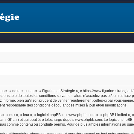
égie
s », « notre », « nos », « Figurine et Stratégie », « https://www.figurine-strategie
ponsable de toutes les conditions suivantes, alors n’accédez pas et/ou n’utilisez p
nformé, bien qu’il soit prudent de vérifier régulièrement celles-ci par vous-même. S
nt responsable des conditions découlant des mises à jour et/ou modifications.
 », « eux », « leur », « logiciel phpBB », « www.phpbb.com », « phpBB Limited », « 
ar « GPL ») et qui peut être téléchargé depuis
www.phpbb.com
. Le logiciel phpBB 
pas comme contenu ou conduite permis. Pour de plus amples informations au sujet
ire, diffamatoire, choquant, menaçant, à caractère sexuel ou tout autre contenu qui