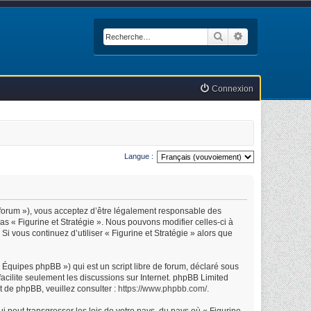
Rechercher
Recherche avan
Connexion
Langue :
.fr/forum »), vous acceptez d’être légalement responsable des
as « Figurine et Stratégie ». Nous pouvons modifier celles-ci à
i vous continuez d’utiliser « Figurine et Stratégie » alors que
Équipes phpBB ») qui est un script libre de forum, déclaré sous
facilite seulement les discussions sur Internet. phpBB Limited
 de phpBB, veuillez consulter :
https://www.phpbb.com/
.
 peut transgresser les lois de votre pays, du pays où « Figurine