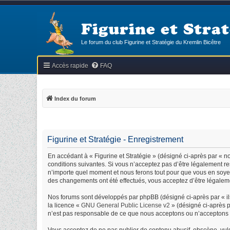
Figurine et Strat
Le forum du club Figurine et Stratégie du Kremlin Bicêtre
Accès rapide
FAQ
Index du forum
Figurine et Stratégie - Enregistrement
En accédant à « Figurine et Stratégie » (désigné ci-après par « nou
conditions suivantes. Si vous n’acceptez pas d’être légalement res
n’importe quel moment et nous ferons tout pour que vous en soyez i
des changements ont été effectués, vous acceptez d’être légaleme
Nos forums sont développés par phpBB (désigné ci-après par « ils
la licence «
GNU General Public License v2
» (désigné ci-après p
n’est pas responsable de ce que nous acceptons ou n’acceptons 
Vous acceptez de ne pas publier de contenu abusif, obscène, vulga