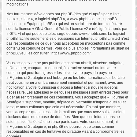
modifications.
Nos forums sont développés par phpBB (désigné ci-après par « ils »,
« eux », « leur », « logiciel phpBB », « www.phpbb.com », « phpBB
Limited », « Équipes phpBB ») qui est un script libre de forum, déclaré
sous la licence «
GNU General Public License v2
» (désigné ci-après par
« GPL ») et qui peut être téléchargé depuis
www.phpbb.com
. Le logiciel
phpBB facilite seulement les discussions sur Internet. phpBB Limited n’est
pas responsable de ce que nous acceptons ou n’acceptons pas comme
contenu ou conduite permis. Pour de plus amples informations au sujet de
phpBB, veuillez consulter :
https://www.phpbb.com/
.
Vous acceptez de ne pas publier de contenu abusif, obscène, vulgaire,
diffamatoire, choquant, menaçant, à caractère sexuel ou tout autre
contenu qui peut transgresser les lois de votre pays, du pays où
« Figurine et Stratégie » est hébergé ou les lois internationales. Le faire
peut vous mener à un bannissement immédiat et permanent, avec une
notification à votre fournisseur d’accès à Internet si nous le jugeons
nécessaire. Les adresses IP de tous les messages sont enregistrées pour
aider au renforcement de ces conditions. Vous acceptez que « Figurine et
Stratégie » supprime, modifie, déplace ou verrouille n’importe quel sujet
lorsque nous estimons que cela est nécessaire. En tant que membre,
vous acceptez que toutes les informations que vous avez saisies soient
stockées dans notre base de données. Bien que ces informations ne
soient pas diffusées à une tierce partie sans votre consentement, ni
« Figurine et Stratégie », ni phpBB ne pourront être tenus comme
responsables en cas de tentative de piratage visant à compromettre les
données.