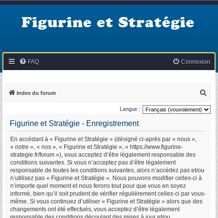
Figurine et Stratégie
FAQ
Connexion
R
Index du forum
e
Langue :
c
Figurine et Stratégie - Enregistrement
h
En accédant à « Figurine et Stratégie » (désigné ci-après par « nous »,
e
« notre », « nos », « Figurine et Stratégie », « https://www.figurine-
r
strategie.fr/forum »), vous acceptez d’être légalement responsable des
conditions suivantes. Si vous n’acceptez pas d’être légalement
c
responsable de toutes les conditions suivantes, alors n’accédez pas et/ou
h
n’utilisez pas « Figurine et Stratégie ». Nous pouvons modifier celles-ci à
n’importe quel moment et nous ferons tout pour que vous en soyez
e
informé, bien qu’il soit prudent de vérifier régulièrement celles-ci par vous-
r
même. Si vous continuez d’utiliser « Figurine et Stratégie » alors que des
changements ont été effectués, vous acceptez d’être légalement
responsable des conditions découlant des mises à jour et/ou