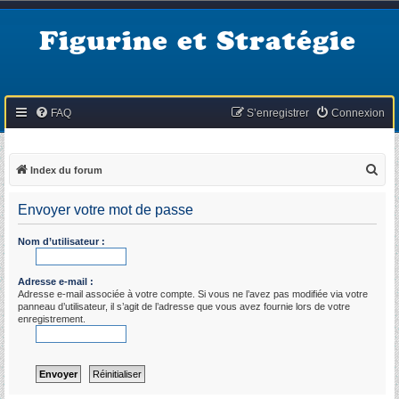
Figurine et Stratégie
FAQ
S’enregistrer
Connexion
R
Index du forum
e
Envoyer votre mot de passe
c
h
Nom d’utilisateur :
e
r
Adresse e-mail :
Adresse e-mail associée à votre compte. Si vous ne l’avez pas modifiée via votre
c
panneau d’utilisateur, il s’agit de l’adresse que vous avez fournie lors de votre
enregistrement.
h
e
r