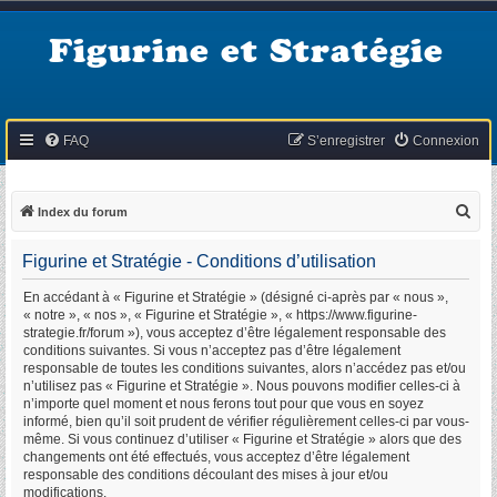
Figurine et Stratégie
FAQ
S’enregistrer
Connexion
R
Index du forum
e
Figurine et Stratégie - Conditions d’utilisation
c
h
En accédant à « Figurine et Stratégie » (désigné ci-après par « nous »,
« notre », « nos », « Figurine et Stratégie », « https://www.figurine-
e
strategie.fr/forum »), vous acceptez d’être légalement responsable des
r
conditions suivantes. Si vous n’acceptez pas d’être légalement
responsable de toutes les conditions suivantes, alors n’accédez pas et/ou
c
n’utilisez pas « Figurine et Stratégie ». Nous pouvons modifier celles-ci à
h
n’importe quel moment et nous ferons tout pour que vous en soyez
informé, bien qu’il soit prudent de vérifier régulièrement celles-ci par vous-
e
même. Si vous continuez d’utiliser « Figurine et Stratégie » alors que des
r
changements ont été effectués, vous acceptez d’être légalement
responsable des conditions découlant des mises à jour et/ou
modifications.