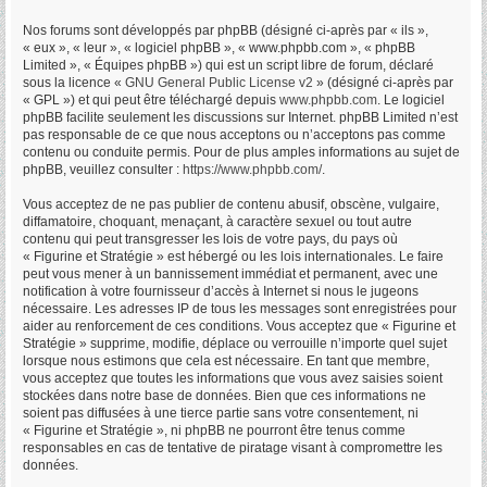
Nos forums sont développés par phpBB (désigné ci-après par « ils »,
« eux », « leur », « logiciel phpBB », « www.phpbb.com », « phpBB
Limited », « Équipes phpBB ») qui est un script libre de forum, déclaré
sous la licence «
GNU General Public License v2
» (désigné ci-après par
« GPL ») et qui peut être téléchargé depuis
www.phpbb.com
. Le logiciel
phpBB facilite seulement les discussions sur Internet. phpBB Limited n’est
pas responsable de ce que nous acceptons ou n’acceptons pas comme
contenu ou conduite permis. Pour de plus amples informations au sujet de
phpBB, veuillez consulter :
https://www.phpbb.com/
.
Vous acceptez de ne pas publier de contenu abusif, obscène, vulgaire,
diffamatoire, choquant, menaçant, à caractère sexuel ou tout autre
contenu qui peut transgresser les lois de votre pays, du pays où
« Figurine et Stratégie » est hébergé ou les lois internationales. Le faire
peut vous mener à un bannissement immédiat et permanent, avec une
notification à votre fournisseur d’accès à Internet si nous le jugeons
nécessaire. Les adresses IP de tous les messages sont enregistrées pour
aider au renforcement de ces conditions. Vous acceptez que « Figurine et
Stratégie » supprime, modifie, déplace ou verrouille n’importe quel sujet
lorsque nous estimons que cela est nécessaire. En tant que membre,
vous acceptez que toutes les informations que vous avez saisies soient
stockées dans notre base de données. Bien que ces informations ne
soient pas diffusées à une tierce partie sans votre consentement, ni
« Figurine et Stratégie », ni phpBB ne pourront être tenus comme
responsables en cas de tentative de piratage visant à compromettre les
données.