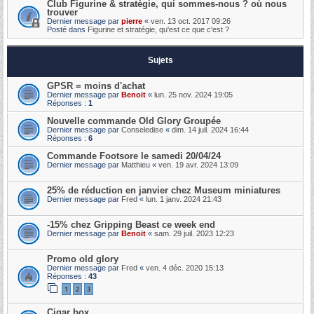
Club Figurine & stratégie, qui sommes-nous ? où nous
trouver
Dernier message par
pierre
«
ven. 13 oct. 2017 09:26
Posté dans
Figurine et stratégie, qu'est ce que c'est ?
Sujets
GPSR = moins d'achat
Dernier message par
Benoit
«
lun. 25 nov. 2024 19:05
Réponses :
1
Nouvelle commande Old Glory Groupée
Dernier message par
Conseledise
«
dim. 14 juil. 2024 16:44
Réponses :
6
Commande Footsore le samedi 20/04/24
Dernier message par
Matthieu
«
ven. 19 avr. 2024 13:09
25% de réduction en janvier chez Museum miniatures
Dernier message par
Fred
«
lun. 1 janv. 2024 21:43
-15% chez Gripping Beast ce week end
Dernier message par
Benoit
«
sam. 29 juil. 2023 12:23
Promo old glory
Dernier message par
Fred
«
ven. 4 déc. 2020 15:13
Réponses :
43
1
2
3
Cigar box