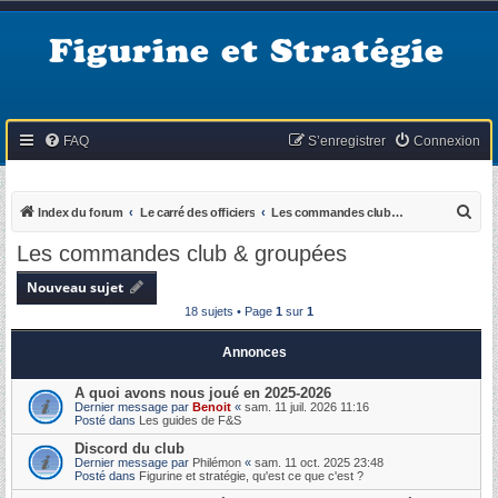
Figurine et Stratégie
FAQ
S’enregistrer
Connexion
R
Index du forum
Le carré des officiers
Les commandes club & groupées
e
Les commandes club & groupées
c
Nouveau sujet
h
18 sujets • Page
1
sur
1
e
r
Annonces
c
A quoi avons nous joué en 2025-2026
h
Dernier message par
Benoit
«
sam. 11 juil. 2026 11:16
Posté dans
Les guides de F&S
e
Discord du club
r
Dernier message par
Philémon
«
sam. 11 oct. 2025 23:48
Posté dans
Figurine et stratégie, qu'est ce que c'est ?