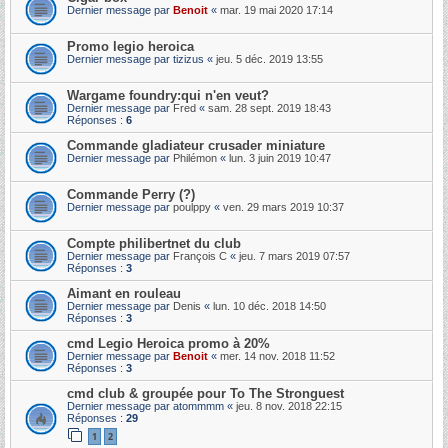
Dernier message par
Benoit
«
mar. 19 mai 2020 17:14
Promo legio heroica
Dernier message par
tizizus
«
jeu. 5 déc. 2019 13:55
Wargame foundry:qui n'en veut?
Dernier message par
Fred
«
sam. 28 sept. 2019 18:43
Réponses :
6
Commande gladiateur crusader miniature
Dernier message par
Philémon
«
lun. 3 juin 2019 10:47
Commande Perry (?)
Dernier message par
poulppy
«
ven. 29 mars 2019 10:37
Compte philibertnet du club
Dernier message par
François C
«
jeu. 7 mars 2019 07:57
Réponses :
3
Aimant en rouleau
Dernier message par
Denis
«
lun. 10 déc. 2018 14:50
Réponses :
3
cmd Legio Heroica promo à 20%
Dernier message par
Benoit
«
mer. 14 nov. 2018 11:52
Réponses :
3
cmd club & groupée pour To The Stronguest
Dernier message par
atommmm
«
jeu. 8 nov. 2018 22:15
Réponses :
29
1
2