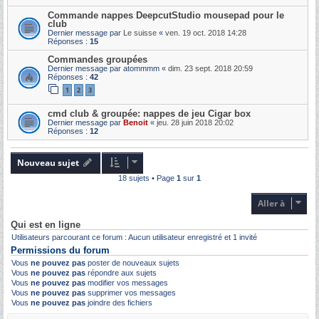
Commande nappes DeepcutStudio mousepad pour le
club
Dernier message par
Le suisse
«
ven. 19 oct. 2018 14:28
Réponses :
15
Commandes groupées
Dernier message par
atommmm
«
dim. 23 sept. 2018 20:59
Réponses :
42
1
2
3
cmd club & groupée: nappes de jeu Cigar box
Dernier message par
Benoit
«
jeu. 28 juin 2018 20:02
Réponses :
12
Nouveau sujet
18 sujets • Page
1
sur
1
Aller à
Qui est en ligne
Utilisateurs parcourant ce forum : Aucun utilisateur enregistré et 1 invité
Permissions du forum
Vous
ne pouvez pas
poster de nouveaux sujets
Vous
ne pouvez pas
répondre aux sujets
Vous
ne pouvez pas
modifier vos messages
Vous
ne pouvez pas
supprimer vos messages
Vous
ne pouvez pas
joindre des fichiers