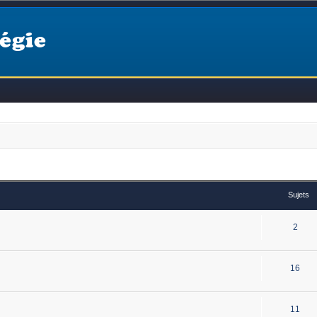
égie
Sujets
2
16
11