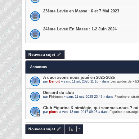
23ème Levée en Masse : 6 et 7 Mai 2023
24ème Leveé En Masse : 1-2 Juin 2024
Nouveau sujet
Annonces
A quoi avons nous joué en 2025-2026
par
Benoit
» sam. 11 juil. 2026 11:16 » dans
Les guides de F&S
Discord du club
par
Philémon
» sam. 11 oct. 2025 23:48 » dans
Figurine et strat
Club Figurine & stratégie, qui sommes-nous ? où
par
pierre
» ven. 13 oct. 2017 09:26 » dans
Figurine et stratégi
Nouveau sujet