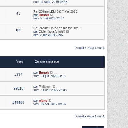
o
mer. 11 sept. 2019 15:46
d
e
i
e
r
r
r
m
Re: 23ème LEM 6 & 7 Mai 2023
l
n
e
41
V
par
Benoit
e
i
s
o
ven. 5 mai 2023 22:07
d
e
s
i
e
r
a
r
r
m
g
Re: 24eme Levée en masse 1er …
l
n
e
100
e
V
par
Didier (aka Arindel)
e
i
s
o
dim. 2 juin 2024 22:07
d
e
s
i
e
r
a
r
r
m
g
l
n
e
e
0 sujet • Page
1
sur
1
e
i
s
d
e
s
e
r
a
r
m
g
Vues
Dernier message
n
e
e
i
s
e
s
r
par
Benoit
a
1337
m
sam. 11 juil. 2026 11:16
g
e
e
s
s
par
Philémon
38919
a
sam. 11 oct. 2025 23:48
g
e
par
pierre
149469
ven. 13 oct. 2017 09:26
0 sujet • Page
1
sur
1