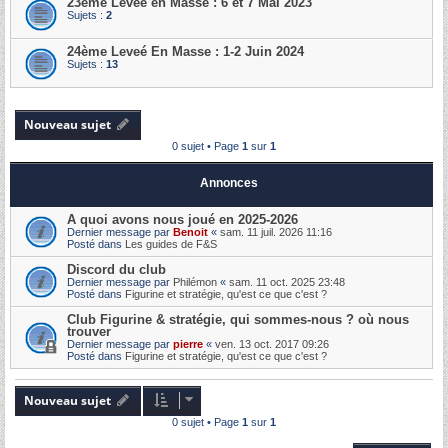
23ème Levée en Masse : 6 et 7 Mai 2023
Sujets :
2
24ème Leveé En Masse : 1-2 Juin 2024
Sujets :
13
Nouveau sujet
0 sujet • Page
1
sur
1
Annonces
A quoi avons nous joué en 2025-2026
Dernier message par
Benoit
«
sam. 11 juil. 2026 11:16
Posté dans
Les guides de F&S
Discord du club
Dernier message par
Philémon
«
sam. 11 oct. 2025 23:48
Posté dans
Figurine et stratégie, qu'est ce que c'est ?
Club Figurine & stratégie, qui sommes-nous ? où nous
trouver
Dernier message par
pierre
«
ven. 13 oct. 2017 09:26
Posté dans
Figurine et stratégie, qu'est ce que c'est ?
Nouveau sujet
0 sujet • Page
1
sur
1