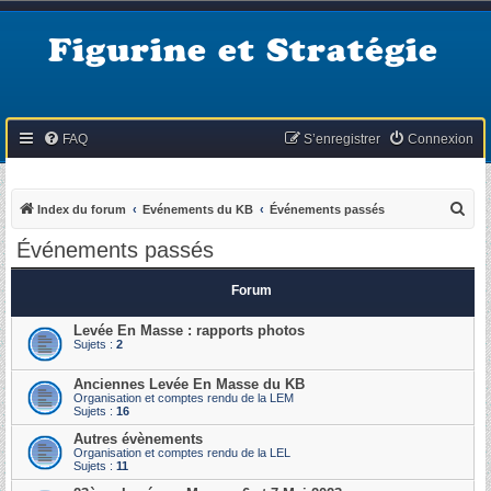
Figurine et Stratégie
FAQ
S’enregistrer
Connexion
R
Index du forum
Evénements du KB
Événements passés
e
Événements passés
c
h
Forum
e
Levée En Masse : rapports photos
r
Sujets :
2
c
Anciennes Levée En Masse du KB
h
Organisation et comptes rendu de la LEM
Sujets :
16
e
Autres évènements
r
Organisation et comptes rendu de la LEL
Sujets :
11