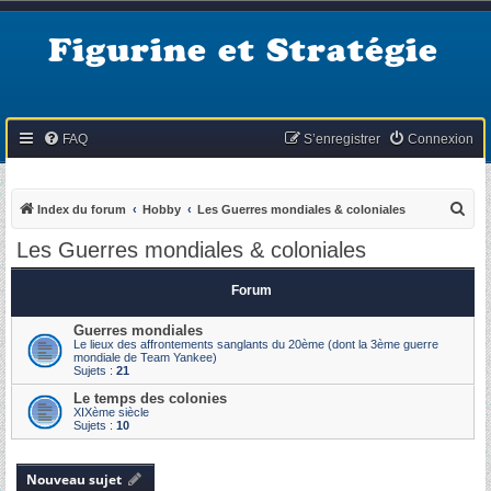
Figurine et Stratégie
FAQ
S’enregistrer
Connexion
R
Index du forum
Hobby
Les Guerres mondiales & coloniales
e
Les Guerres mondiales & coloniales
c
h
Forum
e
Guerres mondiales
r
Le lieux des affrontements sanglants du 20ème (dont la 3ème guerre
mondiale de Team Yankee)
c
Sujets :
21
h
Le temps des colonies
XIXème siècle
e
Sujets :
10
r
Nouveau sujet