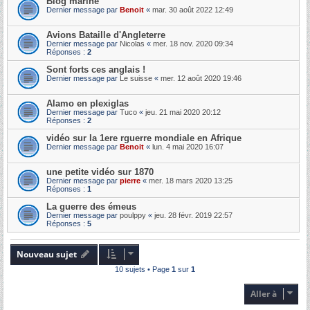
Blog marine
Dernier message par
Benoit
«
mar. 30 août 2022 12:49
Avions Bataille d'Angleterre
Dernier message par
Nicolas
«
mer. 18 nov. 2020 09:34
Réponses :
2
Sont forts ces anglais !
Dernier message par
Le suisse
«
mer. 12 août 2020 19:46
Alamo en plexiglas
Dernier message par
Tuco
«
jeu. 21 mai 2020 20:12
Réponses :
2
vidéo sur la 1ere rguerre mondiale en Afrique
Dernier message par
Benoit
«
lun. 4 mai 2020 16:07
une petite vidéo sur 1870
Dernier message par
pierre
«
mer. 18 mars 2020 13:25
Réponses :
1
La guerre des émeus
Dernier message par
poulppy
«
jeu. 28 févr. 2019 22:57
Réponses :
5
Nouveau sujet
10 sujets • Page
1
sur
1
Aller à