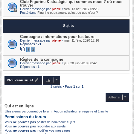
Club Figurine & stratégie, qui sommes-nous ? où nous
trouver
Dernier message par
pierre
«
ven. 13 oct. 2017 09:26
Posté dans
Figurine et stratégie, qu'est ce que c'est ?
Sujets
Campagne : informations pour les tours
Dernier message par
pierre
«
mar. 11 févr. 2020 12:16
Réponses :
21
1
2
Règles de la campagne
Dernier message par
pierre
«
jeu. 20 juin 2019 00:42
Réponses :
1
Nouveau sujet
2 sujets • Page
1
sur
1
Aller à
Qui est en ligne
Utilisateurs parcourant ce forum : Aucun utilisateur enregistré et 1 invité
Permissions du forum
Vous
ne pouvez pas
poster de nouveaux sujets
Vous
ne pouvez pas
répondre aux sujets
Vous
ne pouvez pas
modifier vos messages