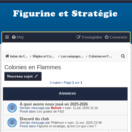
Figurine et Stratégie
FAQ
S’enregistrer
Connexion
R
Index du forum
Règles et Compte-rendus
Les campagnes de F&S
Colonies en Flammes
e
Colonies en Flammes
c
Nouveau sujet
h
2 sujets • Page
1
sur
1
e
r
Annonces
c
A quoi avons nous joué en 2025-2026
h
Dernier message par
Benoit
«
sam. 11 juil. 2026 11:16
Posté dans
Les guides de F&S
e
Discord du club
r
Dernier message par
Philémon
«
sam. 11 oct. 2025 23:48
Posté dans
Figurine et stratégie, qu'est ce que c'est ?